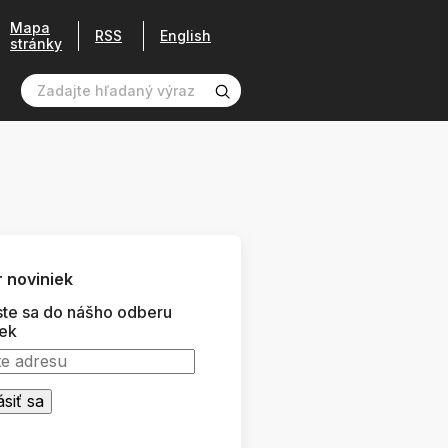
Mapa
RSS
English
stránky
 noviniek
ste sa do nášho odberu
iek