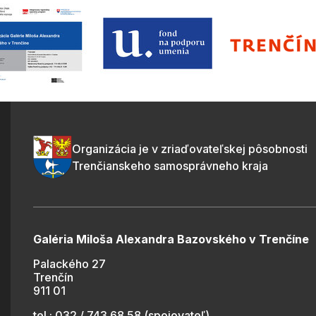
Organizácia je v zriaďovateľskej pôsobnosti
Trenčianskeho samosprávneho kraja
Galéria Miloša Alexandra Bazovského v Trenčíne
Palackého 27
Trenčín
911 01
tel.: 032 / 743 68 58 (spojovateľ)