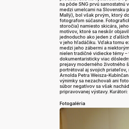
na pôde SNG prvú samostatnú vý
medzi umelcami na Slovensku 
Mallý), bol však prvým, ktorý
fotografom súčasne. Fotografick
storočia) namiesto skicára, je
motívov, ktoré sa neskôr objavil
jednoducho ako jeden z ďalšíc
v jeho hľadáčiku. Vďaka tomu ex
medzi jeho zábermi a niektorým
nielen tradičné vidiecke témy –
dokumentaristicky viac dôsledný
prejavy moderného životného štý
portrétoval aj svojich priateľo
Arnolda Petra Weisza-Kubínčana
výnimky sa nezachovali ani foto
súbor negatívov sa však nachád
pripravovanej výstavy. Kurátori
Fotogaléria