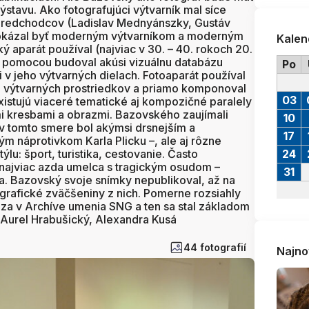
stavu. Ako fotografujúci výtvarník mal síce
predchodcov (Ladislav Mednyánszky, Gustáv
 dokázal byť moderným výtvarníkom a moderným
Kalen
ý aparát používal (najviac v 30. – 40. rokoch 20.
ho pomocou budoval akúsi vizuálnu databázu
Po
i v jeho výtvarných dielach. Fotoaparát používal
h výtvarných prostriedkov a priamo komponoval
03
istujú viaceré tematické aj kompozičné paralely
i kresbami a obrazmi. Bazovského zaujímali
10
 v tomto smere bol akýmsi drsnejším a
17
m náprotivkom Karla Plicku –, ale aj rôzne
lu: šport, turistika, cestovanie. Často
24
v, najviac azda umelca s tragickým osudom –
31
. Bazovský svoje snímky nepublikoval, až na
grafické zväčšeniny z nich. Pomerne rozsiahly
za v Archíve umenia SNG a ten sa stal základom
: Aurel Hrabušický, Alexandra Kusá
44 fotografií
Najno