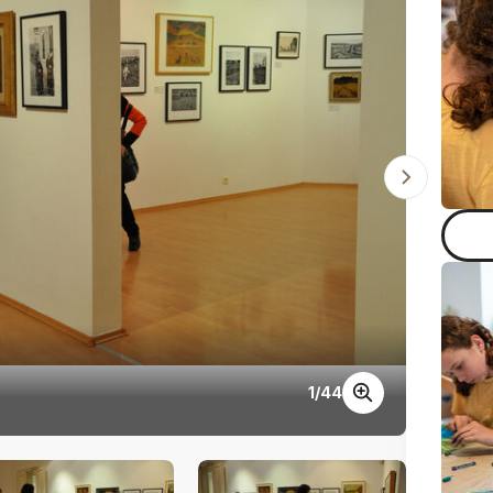
1
/
44
DSC_0