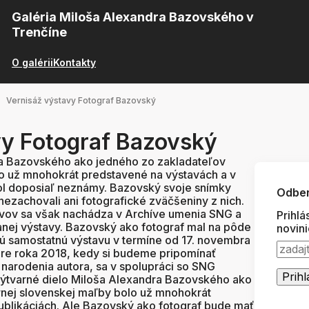
Galéria Miloša Alexandra Bazovského v
Trenčíne
O galérii
Kontakty
Vernisáž výstavy Fotograf Bazovský
vy Fotograf Bazovský
ra Bazovského ako jedného zo zakladateľov
o už mnohokrát predstavené na výstavách a v
bol doposiaľ neznámy. Bazovský svoje snímky
Odber
nezachovali ani fotografické zväčšeniny z nich.
ívov sa však nachádza v Archíve umenia SNG a
Prihlá
anej výstavy. Bazovský ako fotograf mal na pôde
novin
vú samostatnú výstavu v termíne od 17. novembra
vere roka 2018, kedy si budeme pripomínať
i narodenia autora, sa v spolupráci so SNG
 Výtvarné dielo Miloša Alexandra Bazovského ako
nej slovenskej maľby bolo už mnohokrát
ublikáciách. Ale Bazovský ako fotograf bude mať