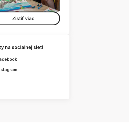
Zistiť viac
y na socialnej sieti
acebook
nstagram