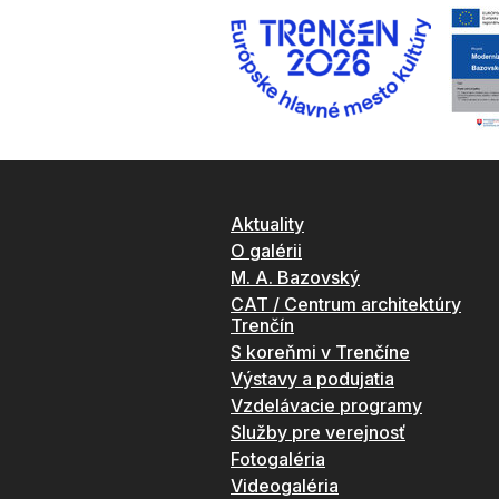
Aktuality
O galérii
M. A. Bazovský
CAT / Centrum architektúry
Trenčín
S koreňmi v Trenčíne
Výstavy a podujatia
Vzdelávacie programy
Služby pre verejnosť
Fotogaléria
Videogaléria