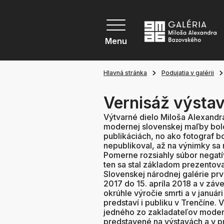
Menu
Hlavná stránka
Podujatia v galérii
Vernisáž výsta
Výtvarné dielo Miloša Alexand
modernej slovenskej maľby bol
publikáciách, no ako fotograf 
nepublikoval, až na výnimky sa 
Pomerne rozsiahly súbor negat
ten sa stal základom prezentov
Slovenskej národnej galérie pr
2017 do 15. apríla 2018 a v zá
okrúhle výročie smrti a v január
predstaví i publiku v Trenčíne.
jedného zo zakladateľov moder
predstavené na výstavách a v p