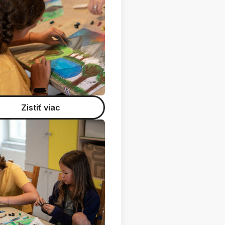
Zistiť viac
053