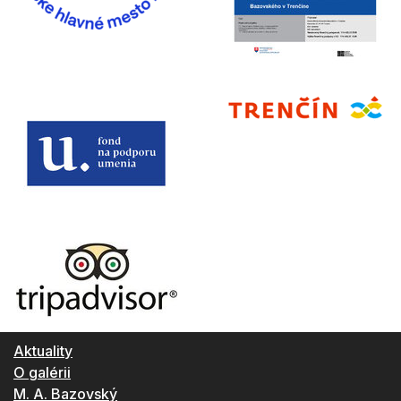
Aktuality
O galérii
M. A. Bazovský