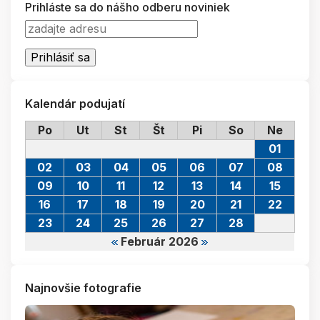
Prihláste sa do nášho odberu noviniek
Kalendár podujatí
Po
Ut
St
Št
Pi
So
Ne
01
02
03
04
05
06
07
08
09
10
11
12
13
14
15
16
17
18
19
20
21
22
23
24
25
26
27
28
Február 2026
Najnovšie fotografie