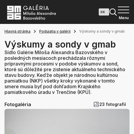
Menu
Hlavná stránka
Podujatia v galérii
Výskumy a sondy v gmab
Výskumy a sondy v gmab
Sídlo Galérie Miloša Alexandra Bazovského v
posledných mesiacoch prechádzala rôznymi
prípravnými procesmi v podobe výskumov a sond,
ktoré sú dôležité pre zistenie aktuálneho technického
stavu budovy. Keďže objekt je národnou kultúrnou
pamiatkou (NKP) všetky kroky vykonané v tomto
smere musia byť pod dohľadom Krajského
pamiatkového úradu v Trenčíne (KPÚ).
Fotogaléria
23 fotografií