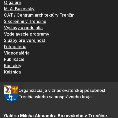
O galérii
M. A. Bazovský
CAT / Centrum architektúry Trenčín
S koreňmi v Trenčíne
Výstavy a podujatia
Vzdelávacie programy
Služby pre verejnosť
Fotogaléria
Videogaléria
Publikácie
Kontakty
Knižnica
Organizácia je v zriaďovateľskej pôsobnosti
Trenčianskeho samosprávneho kraja
Galéria Miloša Alexandra Bazovského v Trenčíne