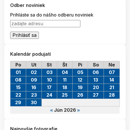
Odber noviniek
Prihláste sa do nášho odberu noviniek
Kalendár podujatí
Po
Ut
St
Št
Pi
So
Ne
01
02
03
04
05
06
07
08
09
10
11
12
13
14
15
16
17
18
19
20
21
22
23
24
25
26
27
28
29
30
Jún 2026
Najnovšie fotografie