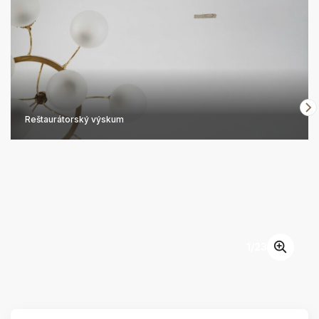
Reštaurátorský výskum
1
/
23