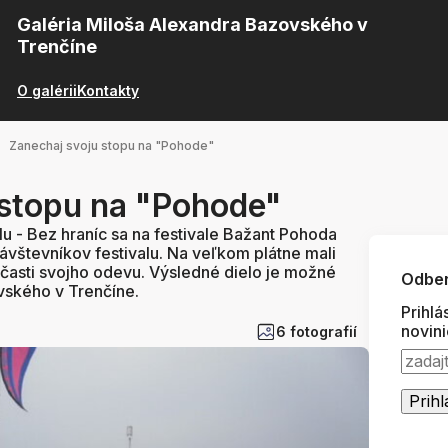
Galéria Miloša Alexandra Bazovského v
Trenčíne
O galérii
Kontakty
Zanechaj svoju stopu na "Pohode"
 stopu na "Pohode"
ilu - Bez hraníc sa na festivale Bažant Pohoda
ávštevníkov festivalu. Na veľkom plátne mali
časti svojho odevu. Výsledné dielo je možné
Odber
ovského v Trenčíne.
Prihlá
novin
6 fotografií