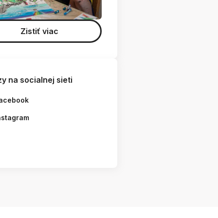
Zistiť viac
y na socialnej sieti
acebook
nstagram