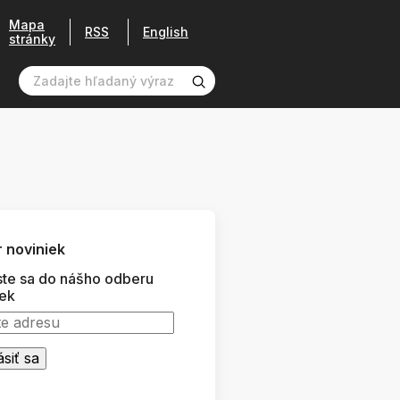
Mapa
RSS
English
stránky
 noviniek
ste sa do nášho odberu
iek