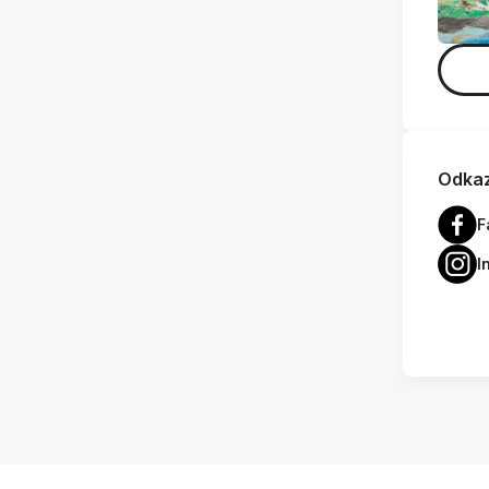
Odkaz
F
I