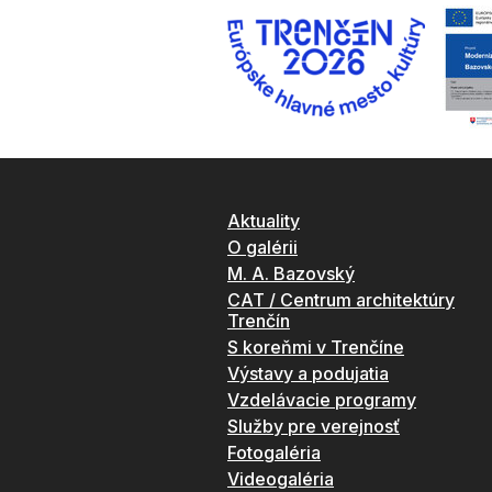
Aktuality
O galérii
M. A. Bazovský
CAT / Centrum architektúry
Trenčín
S koreňmi v Trenčíne
Výstavy a podujatia
Vzdelávacie programy
Služby pre verejnosť
Fotogaléria
Videogaléria