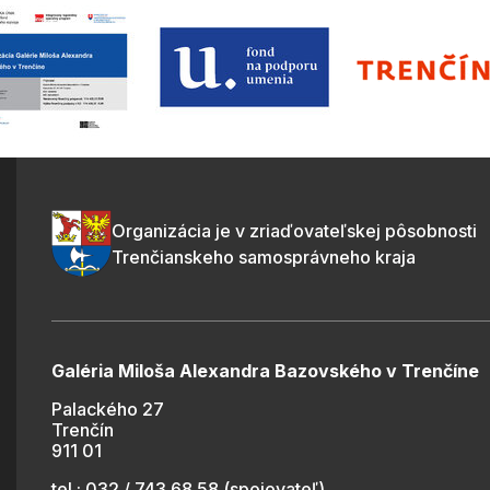
Organizácia je v zriaďovateľskej pôsobnosti
Trenčianskeho samosprávneho kraja
Galéria Miloša Alexandra Bazovského v Trenčíne
Palackého 27
Trenčín
911 01
tel.: 032 / 743 68 58 (spojovateľ)