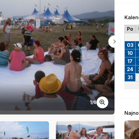
Kalen
Po
03
10
17
24
31
1
/
6
Najno