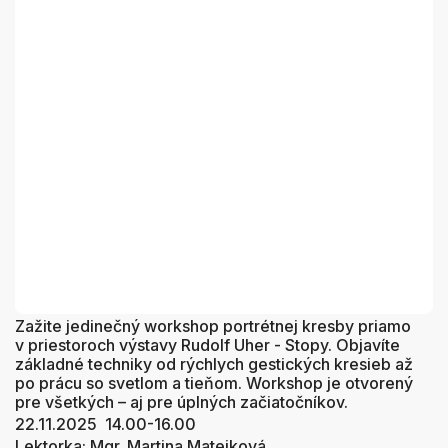
Zažite jedinečný workshop portrétnej kresby priamo
v priestoroch výstavy Rudolf Uher - Stopy. Objavíte
základné techniky od rýchlych gestických kresieb až
po prácu so svetlom a tieňom. Workshop je otvorený
pre všetkých – aj pre úplných začiatočníkov.
22.11.2025 14.00-16.00
Lektorka: Mgr. Martina Matejková