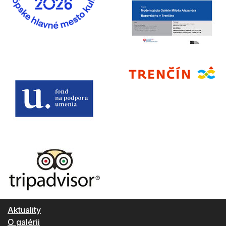
Aktuality
O galérii