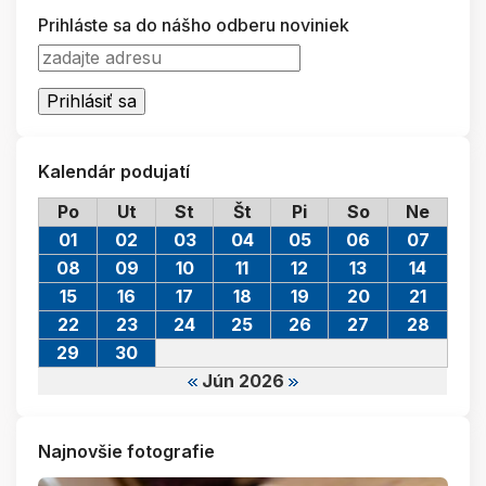
Prihláste sa do nášho odberu noviniek
Kalendár podujatí
Po
Ut
St
Št
Pi
So
Ne
01
02
03
04
05
06
07
08
09
10
11
12
13
14
15
16
17
18
19
20
21
22
23
24
25
26
27
28
29
30
Jún 2026
Najnovšie fotografie