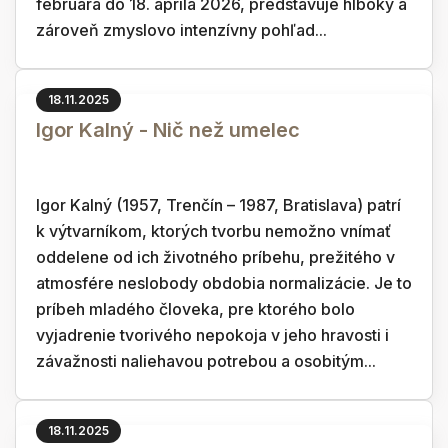
februára do 18. apríla 2026, predstavuje hlboký a
zároveň zmyslovo intenzívny pohľad...
18.11.2025
Igor Kalný - Nič než umelec
Igor Kalný (1957, Trenčín – 1987, Bratislava) patrí
k výtvarníkom, ktorých tvorbu nemožno vnímať
oddelene od ich životného príbehu, prežitého v
atmosfére neslobody obdobia normalizácie. Je to
príbeh mladého človeka, pre ktorého bolo
vyjadrenie tvorivého nepokoja v jeho hravosti i
závažnosti naliehavou potrebou a osobitým...
18.11.2025