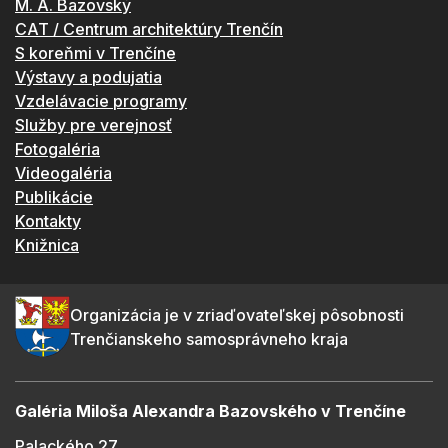
M. A. Bazovský
CAT / Centrum architektúry Trenčín
S koreňmi v Trenčíne
Výstavy a podujatia
Vzdelávacie programy
Služby pre verejnosť
Fotogaléria
Videogaléria
Publikácie
Kontakty
Knižnica
Organizácia je v zriaďovateľskej pôsobnosti
Trenčianskeho samosprávneho kraja
Galéria Miloša Alexandra Bazovského v Trenčíne
Palackého 27