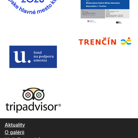
Aktuality
O galérii