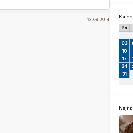
Kalen
18.08.2014
Po
03
10
17
24
31
Najno