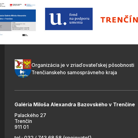
Organizácia je v zriaďovateľskej pôsobnosti
Trenčianskeho samosprávneho kraja
Galéria Miloša Alexandra Bazovského v Trenčíne
Palackého 27
Trenčín
911 01
tel.: 032 / 743 68 58 (spojovateľ)