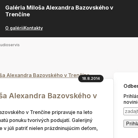
Galéria Miloša Alexandra Bazovského v
Trenčíne
O galérii
Kontakty
udioservis
loša Alexandra Bazovského v Trenčíne
18.8.2014
Odber
loša Alexandra Bazovského v
Prihlá
novin
azovského v Trenčíne pripravuje na leto
tú ponuku tvorivých podujatí. Galerijný
 v júli patriť nielen prázdninujúcim deťom,