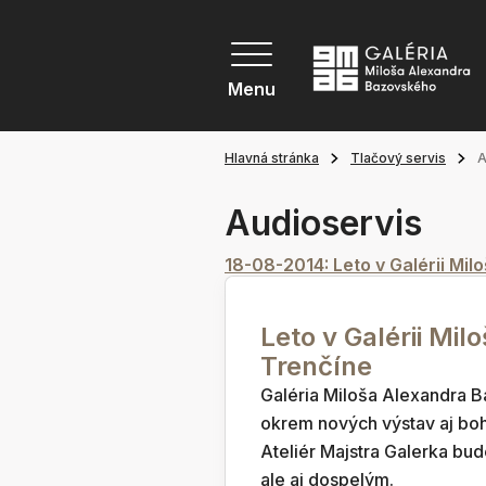
Menu
Hlavná stránka
Tlačový servis
A
Audioservis
18-08-2014: Leto v Galérii Mi
Leto v Galérii Mi
Trenčíne
Galéria Miloša Alexandra B
okrem nových výstav aj boha
Ateliér Majstra Galerka bude
ale aj dospelým.