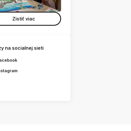
Zistiť viac
y na socialnej sieti
acebook
nstagram