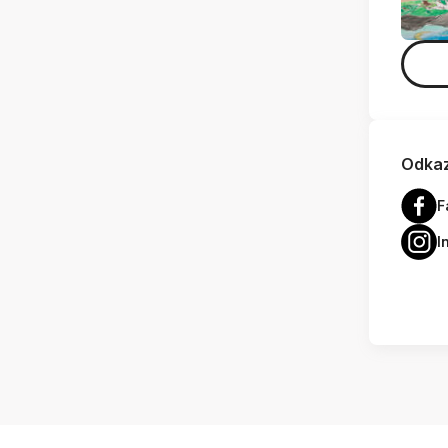
Odkaz
F
I