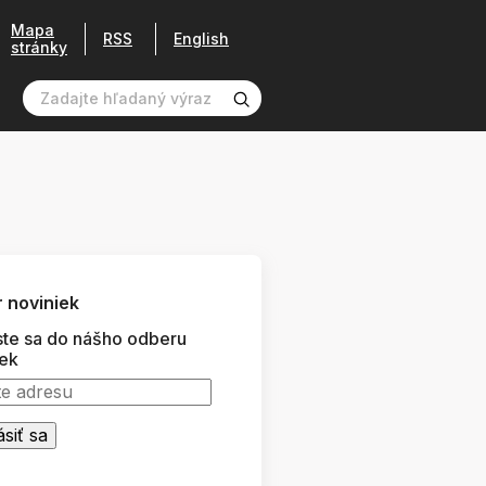
Mapa
RSS
English
stránky
 noviniek
ste sa do nášho odberu
iek