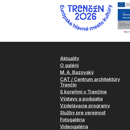
Aktuality
O galérii
M. A. Bazovský
CAT / Centrum architektúry
Trenčín
S koreňmi v Trenčíne
Výstavy a podujatia
Vzdelávacie programy
Služby pre verejnosť
Fotogaléria
Videogaléria