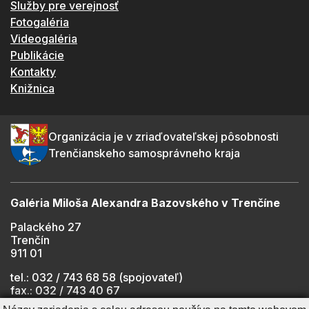
Služby pre verejnosť
Fotogaléria
Videogaléria
Publikácie
Kontakty
Knižnica
Organizácia je v zriaďovateľskej pôsobnosti
Trenčianskeho samosprávneho kraja
Galéria Miloša Alexandra Bazovského v Trenčíne
Palackého 27
Trenčín
911 01
tel.: 032 / 743 68 58 (spojovateľ)
fax.: 032 / 743 40 67
e-mail:
info@gmab.sk