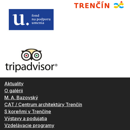
Aktuality
O galérii
M. A. Bazovský
CAT / Centrum architektúry Trenčín
S koreňmi v Trenčíne
Výstavy a podujatia
Vzdelávacie programy