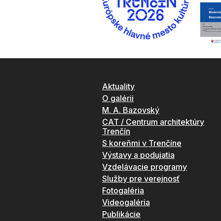
Aktuality
O galérii
M. A. Bazovský
CAT / Centrum architektúry
Trenčín
S koreňmi v Trenčíne
Výstavy a podujatia
Vzdelávacie programy
Služby pre verejnosť
Fotogaléria
Videogaléria
Publikácie