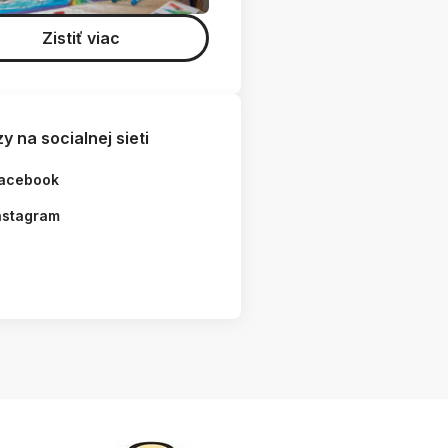
Zistiť viac
y na socialnej sieti
acebook
nstagram