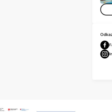
Odkaz
F
I