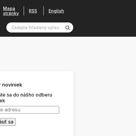
Mapa
RSS
English
stránky
 noviniek
ste sa do nášho odberu
iek