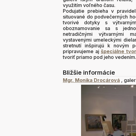
využitím voľného času.
Podujatie prebieha v pravidel
situované do podvečerných hodí
tvorivé dotyky s výtvarný
oboznamovanie sa s jednotl
netradičnými výtvarnými ma
vystavenými umeleckými dielami
stretnutí inšpirujú k novým 
pripravujeme aj
š
peciálne tvo
tvoriť priamo pod jeho vedením
Bližšie informácie
Mgr. Monika Drocárová
, gale