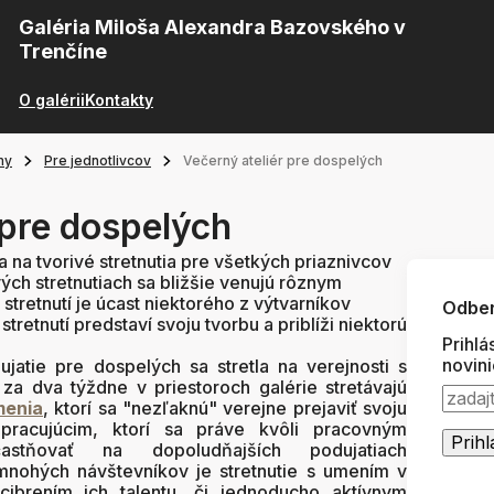
Galéria Miloša Alexandra Bazovského v
Trenčíne
O galérii
Kontakty
my
Pre jednotlivcov
Večerný ateliér pre dospelých
 pre dospelých
a na tvorivé stretnutia pre všetkých priaznivcov
ých stretnutiach sa bližšie venujú rôznym
tretnutí je úcast niektorého z výtvarníkov
Odber
tretnutí predstaví svoju tvorbu a priblíži niektorú
Prihlá
novin
ujatie pre dospelých sa stretla na verejnosti s
a dva týždne v priestoroch galérie stretávajú
menia
, ktorí sa "nezľaknú" verejne prejaviť svoju
 pracujúcim, ktorí sa práve kvôli pracovným
stňovať na dopoludňajších podujatiach
mnohých návštevníkov je stretnutie s umením v
 cibrením ich talentu, či jednoducho aktívnym