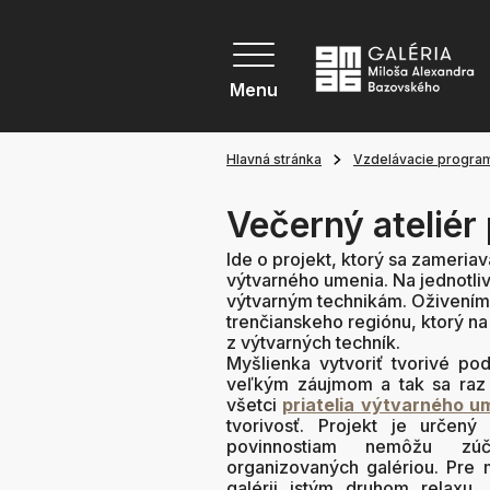
Menu
Hlavná stránka
Vzdelávacie progra
Večerný ateliér
Ide o projekt, ktorý sa zameriav
výtvarného umenia. Na jednotliv
výtvarným technikám. Oživením s
trenčianskeho regiónu, ktorý na s
z výtvarných techník.
Myšlienka vytvoriť tvorivé pod
veľkým záujmom a tak sa raz z
všetci
priatelia výtvarného u
tvorivosť. Projekt je určený
povinnostiam nemôžu zúča
organizovaných galériou. Pre 
galérii istým druhom relaxu,