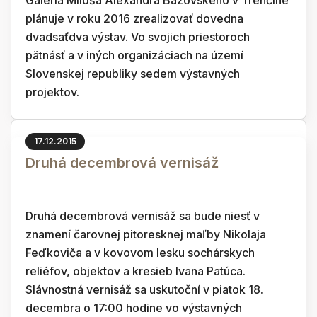
Galéria Miloša Alexandra Bazovského v Trenčíne
plánuje v roku 2016 zrealizovať dovedna
dvadsaťdva výstav. Vo svojich priestoroch
pätnásť a v iných organizáciach na území
Slovenskej republiky sedem výstavných
projektov.
17.12.2015
Druhá decembrová vernisáž
Druhá decembrová vernisáž sa bude niesť v
znamení čarovnej pitoresknej maľby Nikolaja
Feďkoviča a v kovovom lesku sochárskych
reliéfov, objektov a kresieb Ivana Patúca.
Slávnostná vernisáž sa uskutoční v piatok 18.
decembra o 17:00 hodine vo výstavných