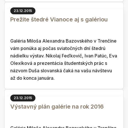
23.12.2015
Prežite štedré Vianoce aj s galériou
Galéria Miloša Alexandra Bazovského v Trenčíne
vám ponúka aj počas sviatočných dní štedrú
nádielku výstav. Nikolaj Feďkovič, Ivan Patúc, Eva
Olexíková a prezentácia študentských prác s
názvom Duša slovanská čaká na vašu návštevu
až do konca januára.
23.12.2015
Výstavný plán galérie na rok 2016