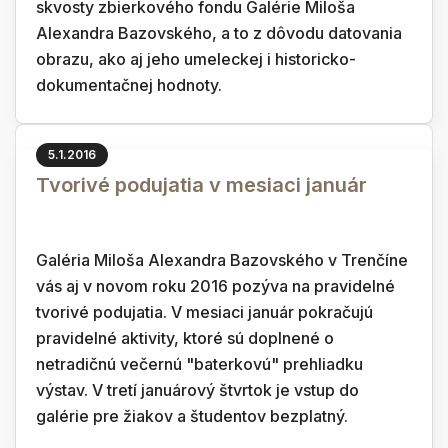
skvosty zbierkového fondu Galérie Miloša
Alexandra Bazovského, a to z dôvodu datovania
obrazu, ako aj jeho umeleckej i historicko-
dokumentačnej hodnoty.
5.1.2016
Tvorivé podujatia v mesiaci január
Galéria Miloša Alexandra Bazovského v Trenčíne
vás aj v novom roku 2016 pozýva na pravidelné
tvorivé podujatia. V mesiaci január pokračujú
pravidelné aktivity, ktoré sú doplnené o
netradičnú večernú "baterkovú" prehliadku
výstav. V tretí januárový štvrtok je vstup do
galérie pre žiakov a študentov bezplatný.