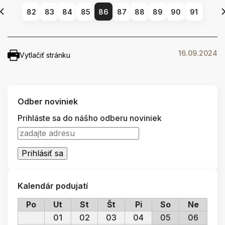
82
83
84
85
86
87
88
89
90
91
16.09.2024
Vytlačiť stránku
Odber noviniek
Prihláste sa do nášho odberu noviniek
Kalendár podujatí
Po
Ut
St
Št
Pi
So
Ne
01
02
03
04
05
06