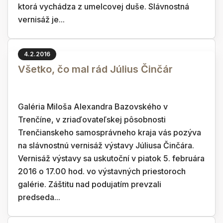
ktorá vychádza z umelcovej duše. Slávnostná
vernisáž je...
4.2.2016
Všetko, čo mal rád Július Činčár
Galéria Miloša Alexandra Bazovského v
Trenčíne, v zriaďovateľskej pôsobnosti
Trenčianskeho samosprávneho kraja vás pozýva
na slávnostnú vernisáž výstavy Júliusa Činčára.
Vernisáž výstavy sa uskutoční v piatok 5. februára
2016 o 17.00 hod. vo výstavných priestoroch
galérie. Záštitu nad podujatím prevzali
predseda...