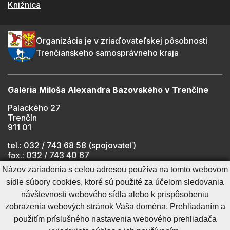
Knižnica
Organizácia je v zriaďovateľskej pôsobnosti
Trenčianskeho samosprávneho kraja
Galéria Miloša Alexandra Bazovského v Trenčíne
Palackého 27
Trenčín
911 01
tel.: 032 / 743 68 58 (spojovateľ)
fax.: 032 / 743 40 67
e-mail:
info@gmab.sk
Názov zariadenia s celou adresou používa na tomto webovom
sídle súbory cookies, ktoré sú použité za účelom sledovania
návštevnosti webového sídla alebo k prispôsobeniu
Cookies nastavenie
Ochrana osobných údajov
zobrazenia webových stránok Vaša doména. Prehliadaním a
Cookies - viac informácií
Vyhlásenie o prístupnosti
použitím príslušného nastavenia webového prehliadača
Technický prevádzkovateľ
Správca obsahu