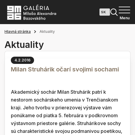
Menu
Hlavná stránka
Aktuality
Aktuality
4.2.2016
Milan Struhárik očarí svojimi sochami
Akademický sochár Milan Struhárik patrí k
nestorom sochárskeho umenia v Trenčianskom
kraji. Jeho tvorbu v prierezovej výstave vám
ponúkame od piatka 5. februára v podkrovnom
výstavnom priestore galérie. Struhárikove sochy
sú charakteristické svojou podmanivou poetikou,