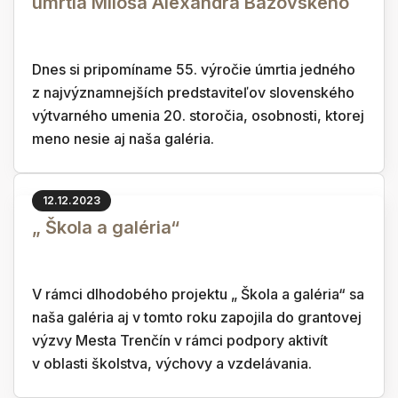
úmrtia Miloša Alexandra Bazovského
Dnes si pripomíname 55. výročie úmrtia jedného
z najvýznamnejších predstaviteľov slovenského
výtvarného umenia 20. storočia, osobnosti, ktorej
meno nesie aj naša galéria.
12.12.2023
„ Škola a galéria“
V rámci dlhodobého projektu „ Škola a galéria“ sa
naša galéria aj v tomto roku zapojila do grantovej
výzvy Mesta Trenčín v rámci podpory aktivít
v oblasti školstva, výchovy a vzdelávania.