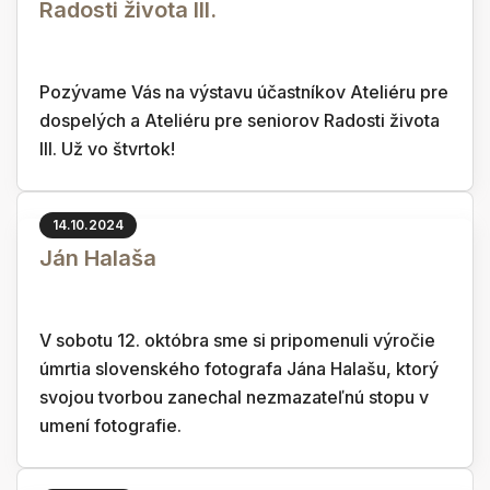
Radosti života III.
Pozývame Vás na výstavu účastníkov Ateliéru pre
dospelých a Ateliéru pre seniorov Radosti života
III. Už vo štvrtok!
14.10.2024
Ján Halaša
V sobotu 12. októbra sme si pripomenuli výročie
úmrtia slovenského fotografa Jána Halašu, ktorý
svojou tvorbou zanechal nezmazateľnú stopu v
umení fotografie.