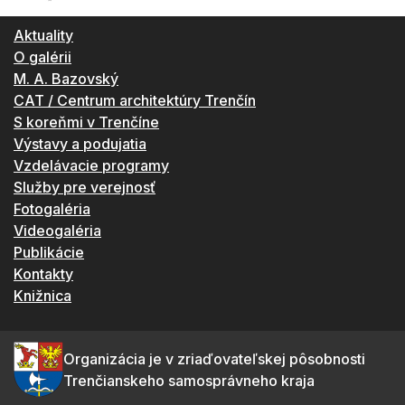
Aktuality
O galérii
M. A. Bazovský
CAT / Centrum architektúry Trenčín
S koreňmi v Trenčíne
Výstavy a podujatia
Vzdelávacie programy
Služby pre verejnosť
Fotogaléria
Videogaléria
Publikácie
Kontakty
Knižnica
Organizácia je v zriaďovateľskej pôsobnosti
Trenčianskeho samosprávneho kraja