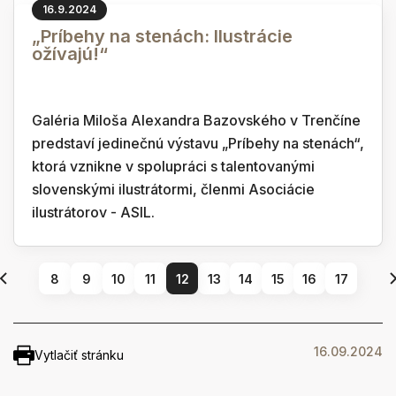
16.9.2024
„Príbehy na stenách: Ilustrácie
ožívajú!“
Galéria Miloša Alexandra Bazovského v Trenčíne
predstaví jedinečnú výstavu „Príbehy na stenách“,
ktorá vznikne v spolupráci s talentovanými
slovenskými ilustrátormi, členmi Asociácie
ilustrátorov - ASIL.
8
9
10
11
12
13
14
15
16
17
16.09.2024
Vytlačiť stránku