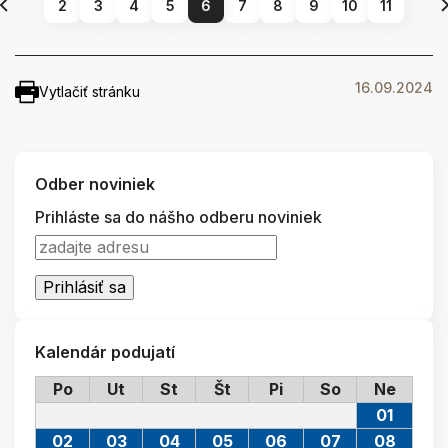
2
3
4
5
6
7
8
9
10
11
16.09.2024
Vytlačiť stránku
Odber noviniek
Prihláste sa do nášho odberu noviniek
Kalendár podujatí
Po
Ut
St
Št
Pi
So
Ne
01
02
03
04
05
06
07
08