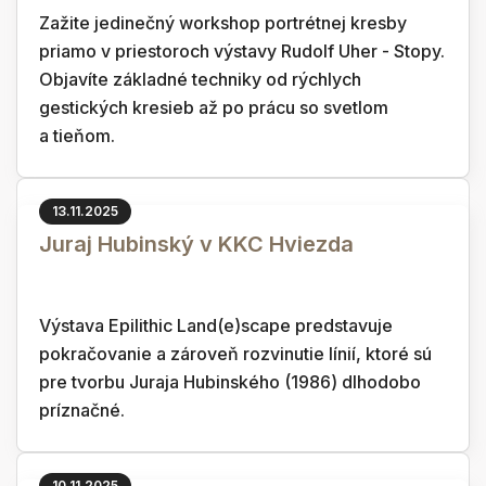
Zažite jedinečný workshop portrétnej kresby
priamo v priestoroch výstavy Rudolf Uher - Stopy.
Objavíte základné techniky od rýchlych
gestických kresieb až po prácu so svetlom
a tieňom.
13.11.2025
Juraj Hubinský v KKC Hviezda
Výstava Epilithic Land(e)scape predstavuje
pokračovanie a zároveň rozvinutie línií, ktoré sú
pre tvorbu Juraja Hubinského (1986) dlhodobo
príznačné.
10.11.2025