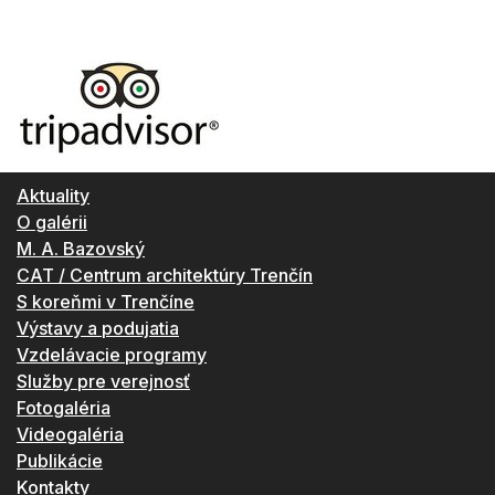
Aktuality
O galérii
M. A. Bazovský
CAT / Centrum architektúry Trenčín
S koreňmi v Trenčíne
Výstavy a podujatia
Vzdelávacie programy
Služby pre verejnosť
Fotogaléria
Videogaléria
Publikácie
Kontakty