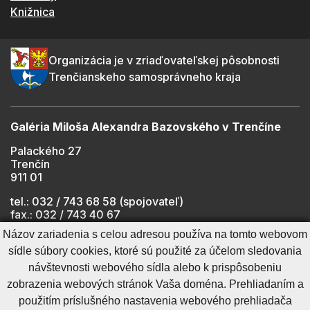
Knižnica
Organizácia je v zriaďovateľskej pôsobnosti
Trenčianskeho samosprávneho kraja
Galéria Miloša Alexandra Bazovského v Trenčíne
Palackého 27
Trenčín
911 01
tel.: 032 / 743 68 58 (spojovateľ)
fax.: 032 / 743 40 67
e-mail:
info@gmab.sk
Názov zariadenia s celou adresou používa na tomto webovom
sídle súbory cookies, ktoré sú použité za účelom sledovania
návštevnosti webového sídla alebo k prispôsobeniu
Cookies nastavenie
Ochrana osobných údajov
zobrazenia webových stránok Vaša doména. Prehliadaním a
Cookies - viac informácií
Vyhlásenie o prístupnosti
použitím príslušného nastavenia webového prehliadača
Technický prevádzkovateľ
Správca obsahu