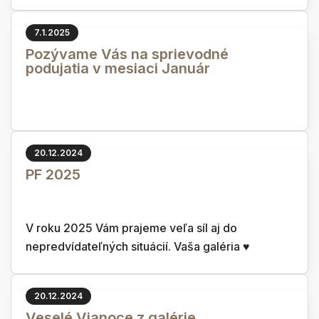
7.1.2025
Pozývame Vás na sprievodné
podujatia v mesiaci Január
20.12.2024
PF 2025
V roku 2025 Vám prajeme veľa síl aj do
nepredvídateľných situácií. Vaša galéria ♥
20.12.2024
Veselé Vianoce z galérie