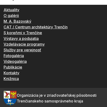
Aktuality
O galérii
M. A. Bazovský
CAT / Centrum architektúry Trenčín
S koreňmi v Trenčíne
Výstavy a podujatia
Vzdelávacie programy
Služby pre verejnosť
Fotogaléria
Videogaléria
Publikácie
Kontakty
Knižnica
Organizácia je v zriaďovateľskej pôsobnosti
Trenčianskeho samosprávneho kraja