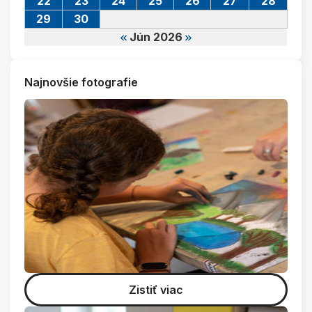
22
23
24
25
26
27
28
29
30
Jún 2026
Najnovšie fotografie
Zistiť viac