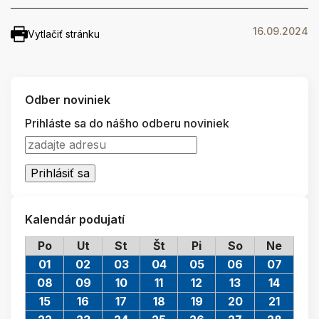
16.09.2024
Vytlačiť stránku
Odber noviniek
Prihláste sa do nášho odberu noviniek
Kalendár podujatí
Po
Ut
St
Št
Pi
So
Ne
01
02
03
04
05
06
07
08
09
10
11
12
13
14
15
16
17
18
19
20
21