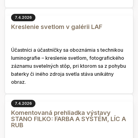
7.4.2026
Kreslenie svetlom v galérii LAF
Účastníci a účastníčky sa oboznámia s technikou
luminografie – kreslenie svetlom, fotografického
záznamu svetelných stôp, pri ktorom sa z pohybu
baterky či iného zdroja svetla stáva unikátny
obraz.
7.4.2026
Komentovaná prehliadka výstavy
STANO FILKO: FARBA A SYSTÉM, LÍC A
RUB