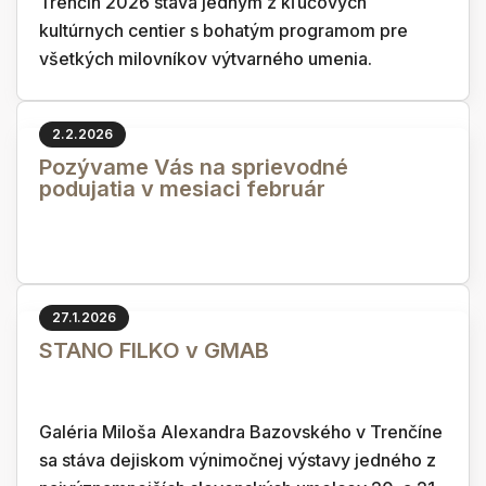
Trenčín 2026 stáva jedným z kľúčových
kultúrnych centier s bohatým programom pre
všetkých milovníkov výtvarného umenia.
2.2.2026
Pozývame Vás na sprievodné
podujatia v mesiaci február
27.1.2026
STANO FILKO v GMAB
Galéria Miloša Alexandra Bazovského v Trenčíne
sa stáva dejiskom výnimočnej výstavy jedného z