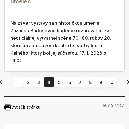
umelec
Na záver výstavy sa s historičkou umenia
Zuzanou Bartošovou budeme rozprávať o tzv.
neoficiálnej výtvarnej scéne 70.-80. rokov 20.
storočia a dobovom kontexte tvorby Igora
Kalného, ktorý bol jej súčasťou. 17. 1. 2026 o
16:00
1
2
3
4
5
6
7
8
9
10
16.09.2024
Vytlačiť stránku