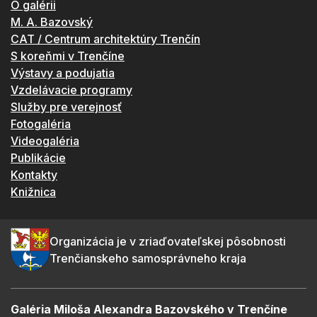
O galérii
M. A. Bazovský
CAT / Centrum architektúry Trenčín
S koreňmi v Trenčíne
Výstavy a podujatia
Vzdelávacie programy
Služby pre verejnosť
Fotogaléria
Videogaléria
Publikácie
Kontakty
Knižnica
Organizácia je v zriaďovateľskej pôsobnosti
Trenčianskeho samosprávneho kraja
Galéria Miloša Alexandra Bazovského v Trenčíne