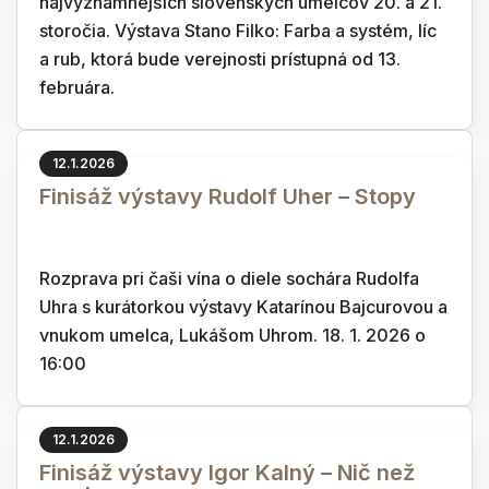
najvýznamnejších slovenských umelcov 20. a 21.
storočia. Výstava Stano Filko: Farba a systém, líc
a rub, ktorá bude verejnosti prístupná od 13.
februára.
12.1.2026
Finisáž výstavy Rudolf Uher – Stopy
Rozprava pri čaši vína o diele sochára Rudolfa
Uhra s kurátorkou výstavy Katarínou Bajcurovou a
vnukom umelca, Lukášom Uhrom. 18. 1. 2026 o
16:00
12.1.2026
Finisáž výstavy Igor Kalný – Nič než