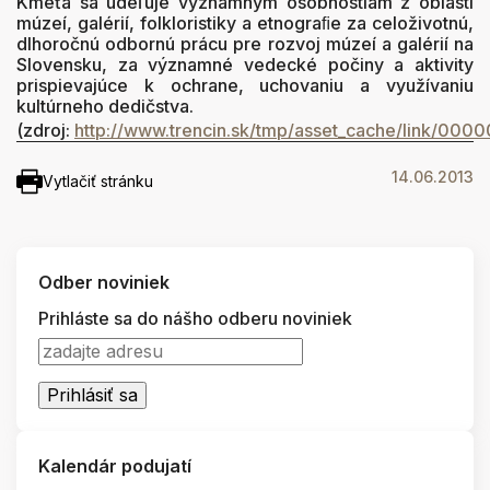
Kmeťa sa udeľuje významným osobnostiam z oblasti
múzeí, galérií, folkloristiky a etnograﬁe za celoživotnú,
dlhoročnú odbornú prácu pre rozvoj múzeí a galérií na
Slovensku, za významné vedecké počiny a aktivity
prispievajúce k ochrane, uchovaniu a využívaniu
kultúrneho dedičstva.
(zdroj:
http://www.trencin.sk/tmp/asset_cache/link/00
14.06.2013
Vytlačiť stránku
Odber noviniek
Prihláste sa do nášho odberu noviniek
Kalendár podujatí