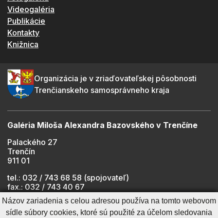
Videogaléria
Publikácie
Kontakty
Knižnica
Organizácia je v zriaďovateľskej pôsobnosti
Trenčianskeho samosprávneho kraja
Galéria Miloša Alexandra Bazovského v Trenčíne
Palackého 27
Trenčín
911 01
tel.: 032 / 743 68 58 (spojovateľ)
fax.: 032 / 743 40 67
e-mail:
info@gmab.sk
Názov zariadenia s celou adresou používa na tomto webovom
sídle súbory cookies, ktoré sú použité za účelom sledovania