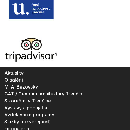
Aktuality
O galérii
M. A. Bazovský
CAT / Centrum architektúry Trenčín
S koreňmi v Trenčíne
Výstavy a podujatia
Vzdelávacie programy
Služby pre verejnosť
Fotogaléria