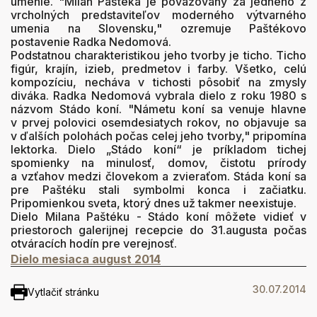
umenie. "Milan Paštéka je považovaný za jedného z
vrcholných predstaviteľov moderného výtvarného
umenia na Slovensku," ozremuje Paštékovo
postavenie Radka Nedomová.
Podstatnou charakteristikou jeho tvorby je ticho. Ticho
figúr, krajín, izieb, predmetov i farby. Všetko, celú
kompozíciu, necháva v tichosti pôsobiť na zmysly
diváka. Radka Nedomová vybrala dielo z roku 1980 s
názvom Stádo koní. "Námetu koní sa venuje hlavne
v prvej polovici osemdesiatych rokov, no objavuje sa
v ďalších polohách počas celej jeho tvorby," pripomína
lektorka.
Dielo „Stádo koní“ je príkladom tichej
spomienky na minulosť, domov, čistotu prírody
a vzťahov medzi človekom a zvieraťom.
Stáda koní sa
pre Paštéku stali symbolmi konca i začiatku.
Pripomienkou sveta, ktorý dnes už takmer neexistuje.
Dielo Milana Paštéku - Stádo koní môžete vidieť v
priestoroch galerijnej recepcie do 31.augusta počas
otváracích hodín pre verejnosť.
Dielo mesiaca august 2014
30.07.2014
Vytlačiť stránku