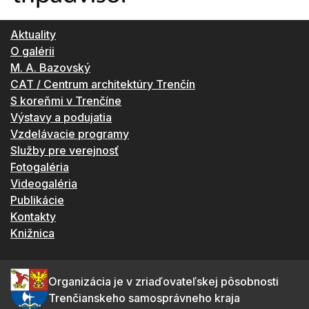
Aktuality
O galérii
M. A. Bazovský
CAT / Centrum architektúry Trenčín
S koreňmi v Trenčíne
Výstavy a podujatia
Vzdelávacie programy
Služby pre verejnosť
Fotogaléria
Videogaléria
Publikácie
Kontakty
Knižnica
Organizácia je v zriaďovateľskej pôsobnosti
Trenčianskeho samosprávneho kraja