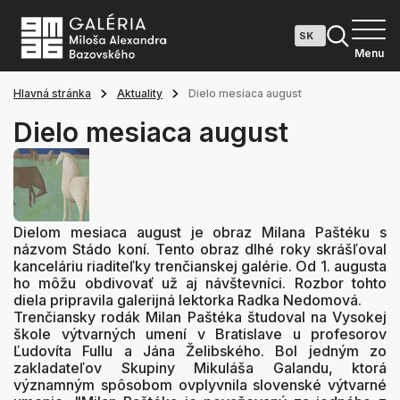
Menu
Hlavná stránka
Aktuality
Dielo mesiaca august
Dielo mesiaca august
Dielom mesiaca august je obraz Milana Paštéku s
názvom Stádo koní. Tento obraz dlhé roky skrášľoval
kanceláriu riaditeľky trenčianskej galérie. Od 1. augusta
ho môžu obdivovať už aj návštevníci. Rozbor tohto
diela pripravila galerijná lektorka Radka Nedomová.
Trenčiansky rodák Milan Paštéka študoval na Vysokej
škole výtvarných umení v Bratislave u profesorov
Ľudovíta Fullu a Jána Želibského. Bol jedným zo
zakladateľov Skupiny Mikuláša Galandu, ktorá
významným spôsobom ovplyvnila slovenské výtvarné