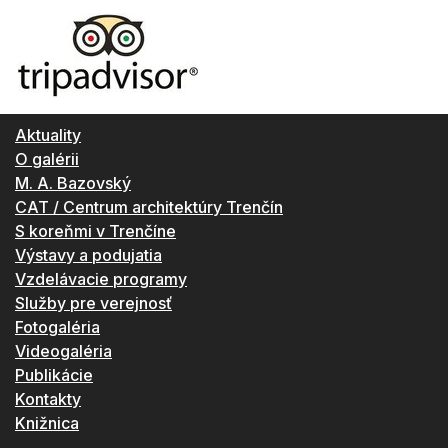
Aktuality
O galérii
M. A. Bazovský
CAT / Centrum architektúry Trenčín
S koreňmi v Trenčíne
Výstavy a podujatia
Vzdelávacie programy
Služby pre verejnosť
Fotogaléria
Videogaléria
Publikácie
Kontakty
Knižnica