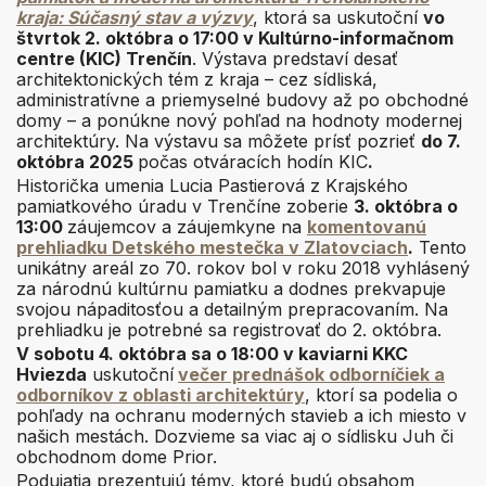
kraja: Súčasný stav a výzvy
, ktorá sa uskutoční
vo
štvrtok 2. októbra o 17:00 v Kultúrno-informačnom
centre (KIC) Trenčín
. Výstava predstaví desať
architektonických tém z kraja – cez sídliská,
administratívne a priemyselné budovy až po obchodné
domy – a ponúkne nový pohľad na hodnoty modernej
architektúry. Na výstavu sa môžete prísť pozrieť
do 7.
októbra 2025
počas otváracích hodín KIC
.
Historička umenia Lucia Pastierová z Krajského
pamiatkového úradu v Trenčíne zoberie
3. októbra o
13:00
záujemcov a záujemkyne na
komentovanú
prehliadku Detského mestečka v Zlatovciach
.
Tento
unikátny areál zo 70. rokov bol v roku 2018 vyhlásený
za národnú kultúrnu pamiatku a dodnes prekvapuje
svojou nápaditosťou a detailným prepracovaním. Na
prehliadku je potrebné sa registrovať do 2. októbra.
V sobotu 4. októbra sa o 18:00 v kaviarni KKC
Hviezda
uskutoční
večer prednášok odborníčiek a
odborníkov z oblasti architektúry
, ktorí sa podelia o
pohľady na ochranu moderných stavieb a ich miesto v
našich mestách. Dozvieme sa viac aj o sídlisku Juh či
obchodnom dome Prior.
Podujatia prezentujú témy, ktoré budú obsahom