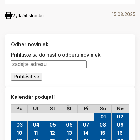
15.08.2025
Vytlačiť stránku
Odber noviniek
Prihláste sa do nášho odberu noviniek
Kalendár podujatí
Po
Ut
St
Št
Pi
So
Ne
01
02
03
04
05
06
07
08
09
10
11
12
13
14
15
16