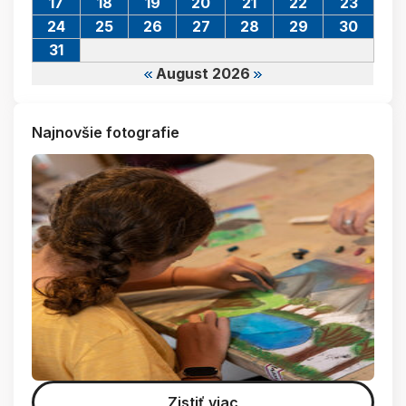
17
18
19
20
21
22
23
24
25
26
27
28
29
30
31
August 2026
Najnovšie fotografie
Zistiť viac