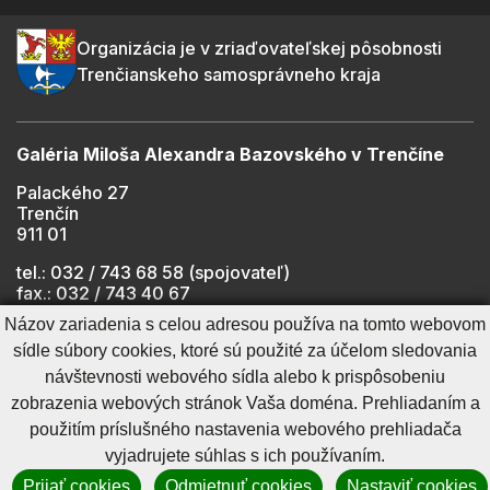
Organizácia je v zriaďovateľskej pôsobnosti
Trenčianskeho samosprávneho kraja
Galéria Miloša Alexandra Bazovského v Trenčíne
Palackého 27
Trenčín
911 01
tel.: 032 / 743 68 58 (spojovateľ)
fax.: 032 / 743 40 67
e-mail:
info@gmab.sk
Názov zariadenia s celou adresou používa na tomto webovom
sídle súbory cookies, ktoré sú použité za účelom sledovania
návštevnosti webového sídla alebo k prispôsobeniu
Cookies nastavenie
Ochrana osobných údajov
zobrazenia webových stránok Vaša doména. Prehliadaním a
Cookies - viac informácií
Vyhlásenie o prístupnosti
použitím príslušného nastavenia webového prehliadača
Technický prevádzkovateľ
Správca obsahu
vyjadrujete súhlas s ich používaním.
Generuje
CMS BUXUS
Prijať cookies
Odmietnuť cookies
Nastaviť cookies