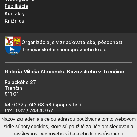
Publikácie
Kontakty
Knižnica
Organizácia je v zriaďovateľskej pôsobnosti
Trenčianskeho samosprávneho kraja
Galéria Miloša Alexandra Bazovského v Trenčíne
Palackého 27
Trenčín
911 01
tel.: 032 / 743 68 58 (spojovateľ)
fax.: 032 / 743 40 67
e-mail:
info@gmab.sk
Názov zariadenia s celou adresou používa na tomto webovom
sídle súbory cookies, ktoré sú použité za účelom sledovania
návštevnosti webového sídla alebo k prispôsobeniu
Cookies nastavenie
Ochrana osobných údajov