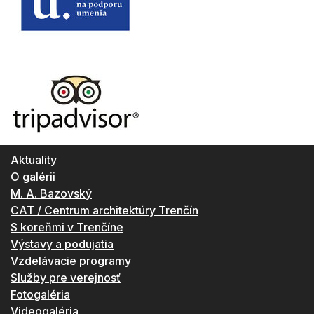
Aktuality
O galérii
M. A. Bazovský
CAT / Centrum architektúry Trenčín
S koreňmi v Trenčíne
Výstavy a podujatia
Vzdelávacie programy
Služby pre verejnosť
Fotogaléria
Videogaléria