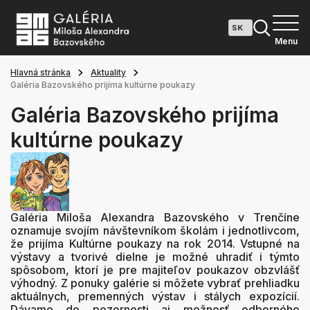
Menu
Hlavná stránka
Aktuality
Galéria Bazovského prijíma kultúrne poukazy
Galéria Bazovského prijíma
kultúrne poukazy
Galéria Miloša Alexandra Bazovského v Trenčíne
oznamuje svojím návštevníkom školám i jednotlivcom,
že prijíma Kultúrne poukazy na rok 2014. Vstupné na
výstavy a tvorivé dielne je možné uhradiť i týmto
spôsobom, ktorí je pre majiteľov poukazov obzvlášť
výhodný. Z ponuky galérie si môžete vybrať prehliadku
aktuálnych, premenných výstav i stálych expozícií.
Dávame do pozornosti aj možnosť odborného