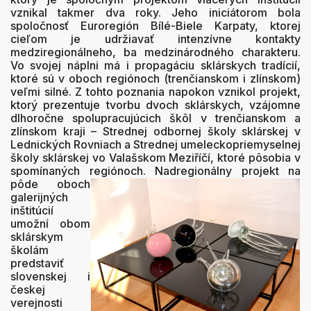
vznikal takmer dva roky. Jeho iniciátorom bola
spoločnosť Euroregión Bílé-Biele Karpaty, ktorej
cieľom je udržiavať intenzívne kontakty
medziregionálneho, ba medzinárodného charakteru.
Vo svojej náplni má i propagáciu sklárskych tradícií,
ktoré sú v oboch regiónoch (trenčianskom i zlínskom)
veľmi silné. Z tohto poznania napokon vznikol projekt,
ktorý prezentuje tvorbu dvoch sklárskych, vzájomne
dlhoročne spolupracujúcich škôl v trenčianskom a
zlínskom kraji – Strednej odbornej školy sklárskej v
Lednických Rovniach a Strednej umeleckopriemyselnej
školy sklárskej vo Valašskom Meziříčí, ktoré pôsobia v
spomínaných regiónoch.
Nadregionálny projekt na
pôde oboch
galerijných
inštitúcií
umožní obom
sklárskym
školám
predstaviť
slovenskej i
českej
verejnosti