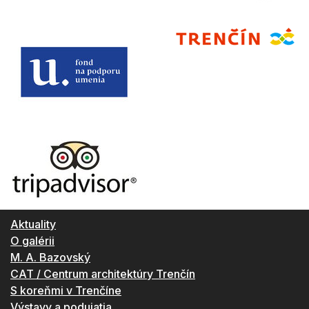
Aktuality
O galérii
M. A. Bazovský
CAT / Centrum architektúry Trenčín
S koreňmi v Trenčíne
Výstavy a podujatia