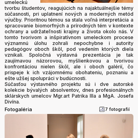
umeleckú
tvorbu študentov, reagujúcich na najaktuálnejšie témy
súčasnosti, pri uplatnení nových a moderných metód
výučby. Prioritnou témou sa stala voľná interpretácia a
spracovanie biomorfných a prírodných tém v kontexte
ochrany a udržateľnosti krajiny a života okolo nás. V
tomto tvorivom a inšpiratívnom umeleckom procese
významnú úlohu zohrali nepochybne i autority
pedagógov oboch škôl, pod vedením ktorých diela
vznikali. Spoločná výstavná prezentácia je tak
zaujímavou názorovou, myšlienkovou a tvorivou
konfrontáciou nielen škôl, ale i oboch galérií, čo
prispeje k ich vzájomnému obohateniu, poznaniu a
ešte užšej spolupráci v budúcnosti.
Súčasťou výstavného projektu sú i dve autorské
kolekcie bývalých absolventov, dnes profesionálnych
sklárskych umelcov Mgr.art Patrika Illa a MgA. Josefa
Divína.
Fotogaléria
7 fotografií