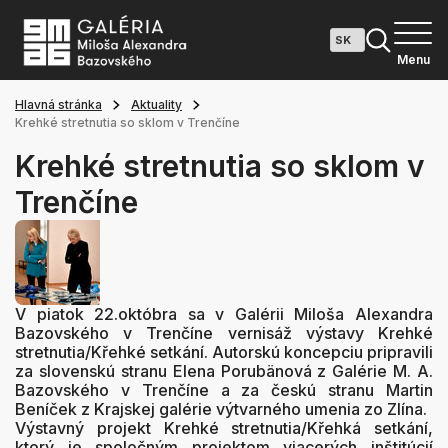
Menu
Hlavná stránka
Aktuality
Krehké stretnutia so sklom v Trenčíne
Krehké stretnutia so sklom v
Trenčíne
V piatok 22.októbra sa v Galérii Miloša Alexandra
Bazovského v Trenčíne vernisáž výstavy Krehké
stretnutia/Křehké setkání. Autorskú koncepciu pripravili
za slovenskú stranu Elena Porubänová z Galérie M. A.
Bazovského v Trenčíne a za českú stranu Martin
Beníček z Krajskej galérie výtvarného umenia zo Zlína.
Výstavný projekt Krehké stretnutia/Křehká setkání,
ktorý je spoločným projektom viacerých inštitúcií