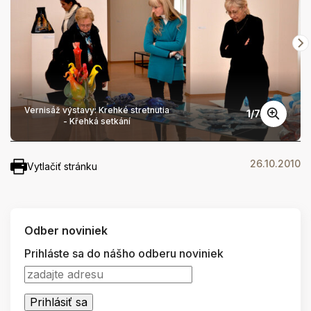
Vernisáž výstavy: Krehké stretnutia
1
/
7
- Křehká setkání
26.10.2010
Vytlačiť stránku
Odber noviniek
Prihláste sa do nášho odberu noviniek