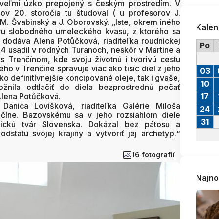
veľmi úzko prepojený s českým prostredím. V
kov 20. storočia tu študoval ( u profesorov J.
 M. Švabinský a J. Oborovský. „Iste, okrem iného
Kalen
éru slobodného umeleckého kvasu, z ktorého sa
 dodáva Alena Potůčková, riaditeľka roudnickej
Po
24 usadil v rodných Turanoch, neskôr v Martine a
s Trenčínom, kde svoju životnú i tvorivú cestu
ho v Trenčíne spravuje viac ako tisíc diel z jeho
03
ko definitívnejšie koncipované oleje, tak i gvaše,
10
ožnila odtlačiť do diela bezprostrednú pečať
Alena Potůčková.
17
 Danica Lovišková, riaditeľka Galérie Miloša
24
číne. Bazovskému sa v jeho rozsiahlom diele
31
adickú tvár Slovenska. Dokázal bez pátosu a
odstatu svojej krajiny a vytvoriť jej archetyp,“
16 fotografií
Najno