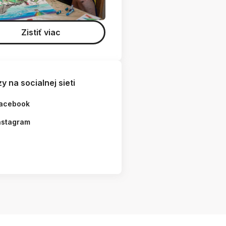
Zistiť viac
y na socialnej sieti
acebook
nstagram