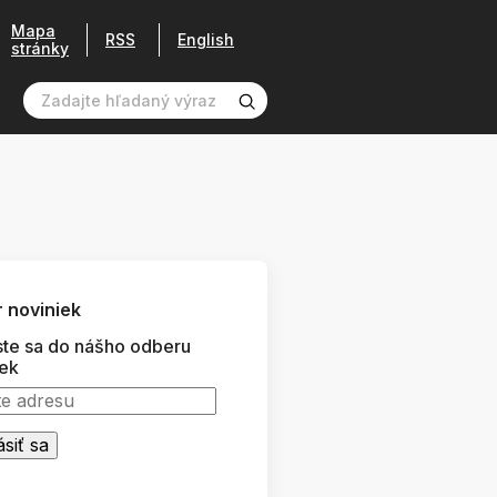
Mapa
RSS
English
stránky
 noviniek
ste sa do nášho odberu
iek