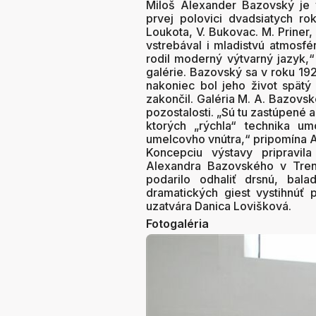
Miloš Alexander Bazovský je 
prvej polovici dvadsiatych ro
Loukota, V. Bukovac. M. Priner,
vstrebával i mladistvú atmosf
rodil moderný výtvarný jazyk,“
galérie. Bazovský sa v roku 19
nakoniec bol jeho život spätý 
zakončil. Galéria M. A. Bazovské
pozostalosti. „Sú tu zastúpené a
ktorých „rýchla“ technika um
umelcovho vnútra,“ pripomína 
Koncepciu výstavy pripravila
Alexandra Bazovského v Tren
podarilo odhaliť drsnú, bal
dramatických giest vystihnúť p
uzatvára Danica Lovišková.
Fotogaléria