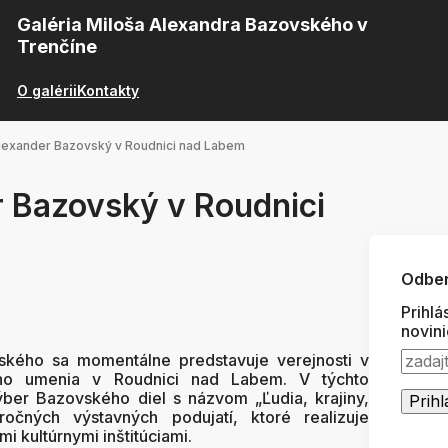
Galéria Miloša Alexandra Bazovského v
Trenčíne
O galérii
Kontakty
Alexander Bazovský v Roudnici nad Labem
r Bazovský v Roudnici
Odber
Prihlá
novin
ského sa momentálne predstavuje verejnosti v
ého umenia v Roudnici nad Labem. V týchto
ýber Bazovského diel s názvom „Ľudia, krajiny,
očných výstavných podujatí, ktoré realizuje
mi kultúrnymi inštitúciami.