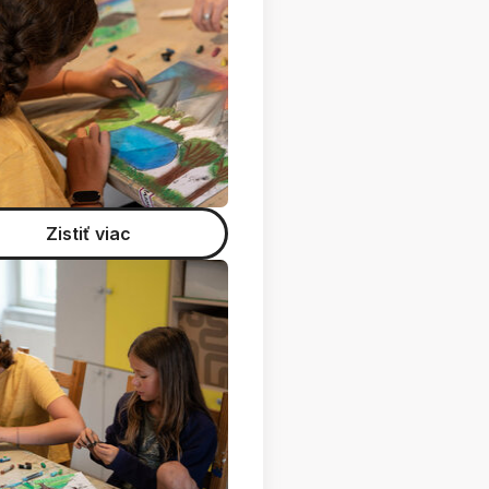
Zistiť viac
tava Miloša Alexandra Bazovského v Roudnici nad
Labem