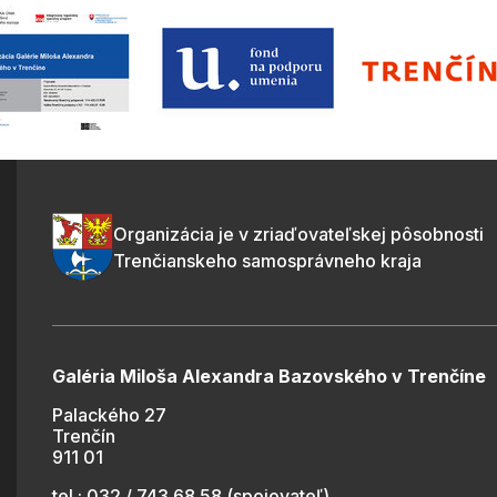
Organizácia je v zriaďovateľskej pôsobnosti
Trenčianskeho samosprávneho kraja
Galéria Miloša Alexandra Bazovského v Trenčíne
Palackého 27
Trenčín
911 01
tel.: 032 / 743 68 58 (spojovateľ)