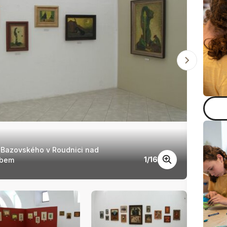
 Bazovského v Roudnici nad
Výs
1
/
16
bem