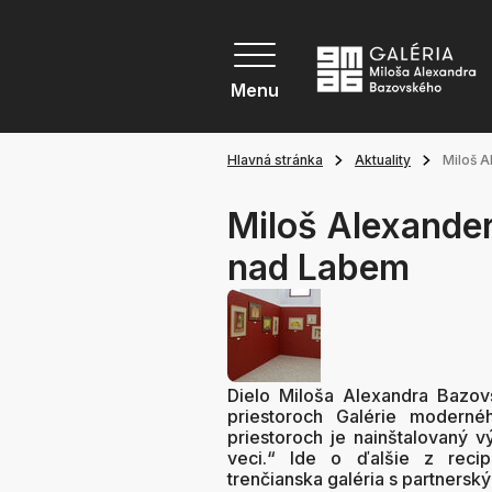
Menu
Hlavná stránka
Aktuality
Miloš 
Miloš Alexande
nad Labem
Dielo Miloša Alexandra Bazov
priestoroch Galérie modern
priestoroch je nainštalovaný v
veci.“ Ide o ďalšie z recipr
trenčianska galéria s partnerský