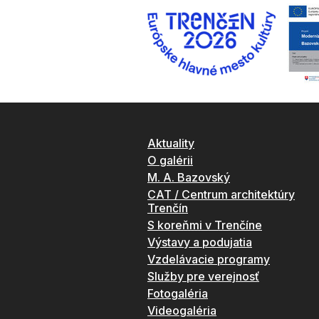
Aktuality
O galérii
M. A. Bazovský
CAT / Centrum architektúry
Trenčín
S koreňmi v Trenčíne
Výstavy a podujatia
Vzdelávacie programy
Služby pre verejnosť
Fotogaléria
Videogaléria