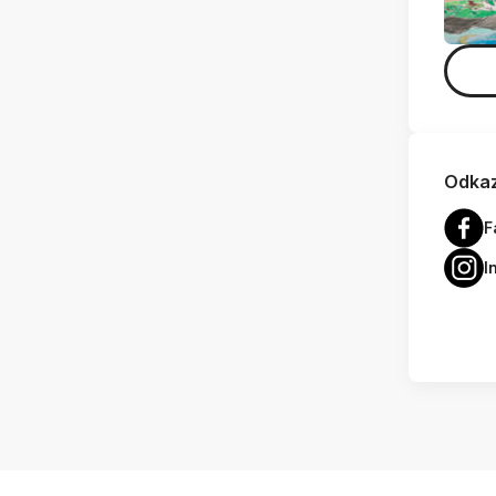
Odkaz
F
I