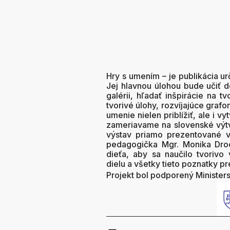
Hry s umením – je publikácia 
Jej hlavnou úlohou bude učiť d
galérii, hľadať inšpirácie na
tvorivé úlohy, rozvíjajúce graf
umenie nielen priblížiť, ale i vy
zameriavame na slovenské výtva
výstav priamo prezentované v n
pedagogička Mgr. Monika Droc
dieťa, aby sa naučilo tvoriv
dielu a všetky tieto poznatky pr
Projekt bol podporený Ministers