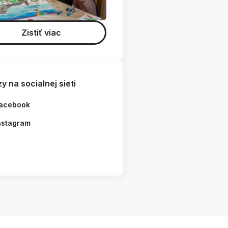
Zistiť viac
y na socialnej sieti
acebook
nstagram