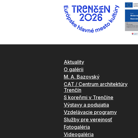
Aktuality
O galérii
M. A. Bazovský
CAT / Centrum architektúry
Trenčín
S koreňmi v Trenčíne
Výstavy a podujatia
Vzdelávacie programy
Služby pre verejnosť
Fotogaléria
Videogaléria