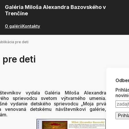
Galéria Miloša Alexandra Bazovského v
Trenčíne
O galérii
Kontakty
blikácia pre deti
 pre deti
Odber
Prihlá
števníkov vydala Galéria Miloša Alexandra
novin
ého sprievodcu svetom výtvarného umenia.
ešné vydanie detského sprievodcu „Moja prvá
la venovaná detskému návštevníkovi galérie,
nám.