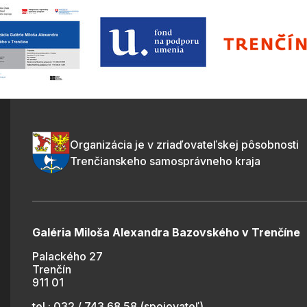
Organizácia je v zriaďovateľskej pôsobnosti
Trenčianskeho samosprávneho kraja
Galéria Miloša Alexandra Bazovského v Trenčíne
Palackého 27
Trenčín
911 01
tel.: 032 / 743 68 58 (spojovateľ)