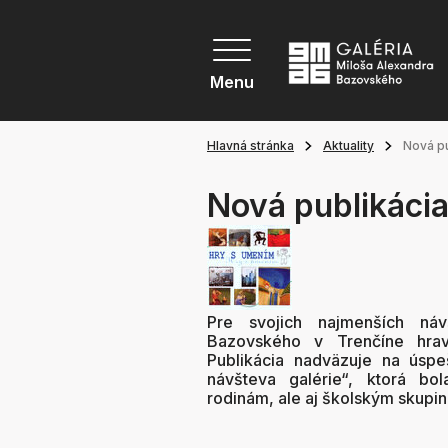
Menu
Hlavná stránka
Aktuality
Nová pu
Nová publikácia
Pre svojich najmenších náv
Bazovského v Trenčíne hrav
Publikácia nadväzuje na úsp
návšteva galérie“, ktorá bo
rodinám, ale aj školským skupi