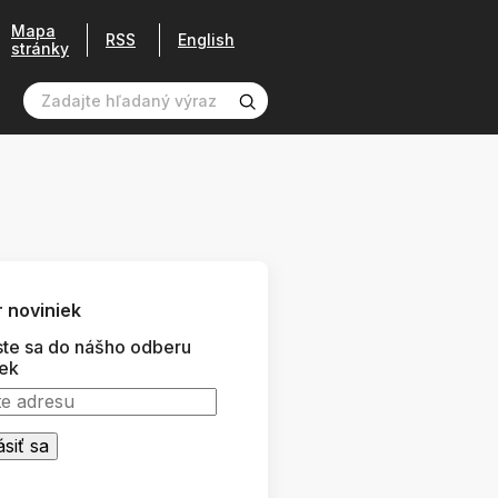
Mapa
RSS
English
stránky
 noviniek
ste sa do nášho odberu
iek