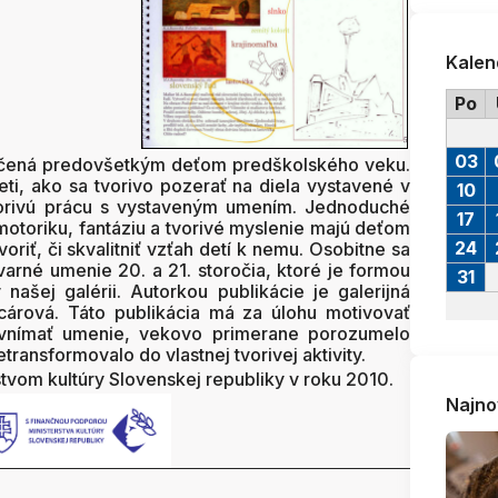
Kalen
Po
03
určená predovšetkým deťom predškolského veku.
eti, ako sa tvorivo pozerať na diela vystavené v
10
 tvorivú prácu s vystaveným umením. Jednoduché
17
omotoriku, fantáziu a tvorivé myslenie majú deťom
24
tvoriť, či skvalitniť vzťah detí k nemu. Osobitne sa
rné umenie 20. a 21. storočia, ktoré je formou
31
ašej galérii. Autorkou publikácie je galerijná
árová. Táto publikácia má za úlohu motivovať
o vnímať umenie, vekovo primerane porozumelo
etransformovalo do vlastnej tvorivej aktivity.
tvom kultúry Slovenskej republiky v roku 2010.
Najno