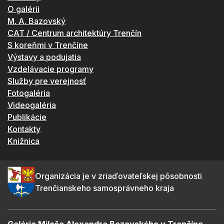
O galérii
M. A. Bazovský
CAT / Centrum architektúry Trenčín
S koreňmi v Trenčíne
Výstavy a podujatia
Vzdelávacie programy
Služby pre verejnosť
Fotogaléria
Videogaléria
Publikácie
Kontakty
Knižnica
Organizácia je v zriaďovateľskej pôsobnosti
Trenčianskeho samosprávneho kraja