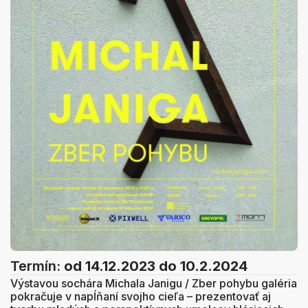
Termín:
od 14.12.2023
do 10.2.2024
Výstavou sochára Michala Janigu / Zber pohybu galéria
pokračuje v napĺňaní svojho cieľa – prezentovať aj