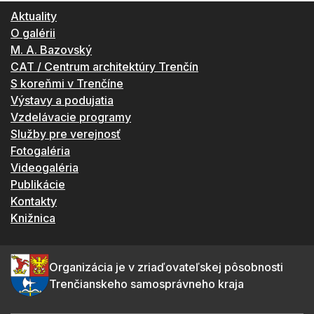
Aktuality
O galérii
M. A. Bazovský
CAT / Centrum architektúry Trenčín
S koreňmi v Trenčíne
Výstavy a podujatia
Vzdelávacie programy
Služby pre verejnosť
Fotogaléria
Videogaléria
Publikácie
Kontakty
Knižnica
Organizácia je v zriaďovateľskej pôsobnosti
Trenčianskeho samosprávneho kraja