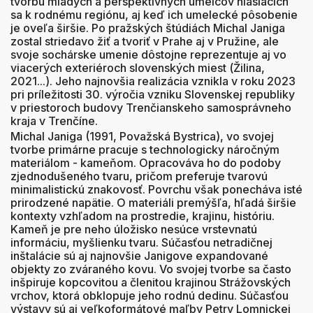
tvorbu mladých a perspektívnych umelcov hlásiacich
sa k rodnému regiónu, aj keď ich umelecké pôsobenie
je oveľa širšie. Po pražských štúdiách Michal Janiga
zostal striedavo žiť a tvoriť v Prahe aj v Pružine, ale
svoje sochárske umenie dôstojne reprezentuje aj vo
viacerých exteriéroch slovenských miest (Žilina,
2021...). Jeho najnovšia realizácia vznikla v roku 2023
pri príležitosti 30. výročia vzniku Slovenskej republiky
v priestoroch budovy Trenčianskeho samosprávneho
kraja v Trenčíne.
Michal Janiga (1991, Považská Bystrica), vo svojej
tvorbe primárne pracuje s technologicky náročným
materiálom - kameňom. Opracováva ho do podoby
zjednodušeného tvaru, pričom preferuje tvarovú
minimalistickú znakovosť. Povrchu však ponecháva isté
prirodzené napätie. O materiáli premýšľa, hľadá širšie
kontexty vzhľadom na prostredie, krajinu, históriu.
Kameň je pre neho úložisko nesúce vrstevnatú
informáciu, myšlienku tvaru. Súčasťou netradičnej
inštalácie sú aj najnovšie Janigove expandované
objekty zo zváraného kovu. Vo svojej tvorbe sa často
inšpiruje kopcovitou a členitou krajinou Strážovských
vrchov, ktorá obklopuje jeho rodnú dedinu. Súčasťou
výstavy sú aj veľkoformátové maľby Petry Lomnickej