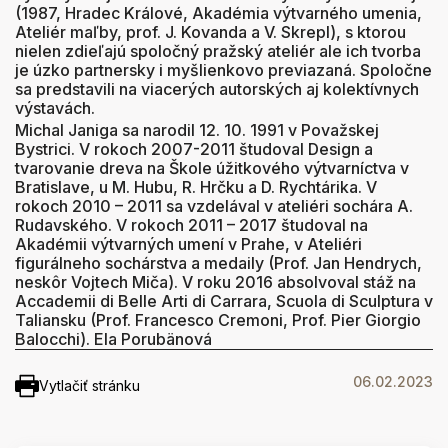
(1987, Hradec Králové, Akadémia výtvarného umenia,
Ateliér maľby, prof. J. Kovanda a V. Skrepl), s ktorou
nielen zdieľajú spoločný pražský ateliér ale ich tvorba
je úzko partnersky i myšlienkovo previazaná. Spoločne
sa predstavili na viacerých autorských aj kolektívnych
výstavách.
Michal Janiga sa narodil 12. 10. 1991 v Považskej
Bystrici. V rokoch 2007-2011 študoval Design a
tvarovanie dreva na Škole úžitkového výtvarníctva v
Bratislave, u M. Hubu, R. Hrčku a D. Rychtárika. V
rokoch 2010 – 2011 sa vzdelával v ateliéri sochára A.
Rudavského. V rokoch 2011 – 2017 študoval na
Akadémii výtvarných umení v Prahe, v Ateliéri
figurálneho sochárstva a medaily (Prof. Jan Hendrych,
neskôr Vojtech Miča). V roku 2016 absolvoval stáž na
Accademii di Belle Arti di Carrara, Scuola di Sculptura v
Taliansku (Prof. Francesco Cremoni, Prof. Pier Giorgio
Balocchi). Ela Porubänová
06.02.2023
Vytlačiť stránku