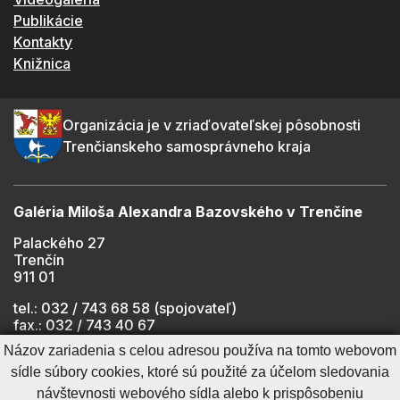
Publikácie
Kontakty
Knižnica
Organizácia je v zriaďovateľskej pôsobnosti
Trenčianskeho samosprávneho kraja
Galéria Miloša Alexandra Bazovského v Trenčíne
Palackého 27
Trenčín
911 01
tel.: 032 / 743 68 58 (spojovateľ)
fax.: 032 / 743 40 67
e-mail:
info@gmab.sk
Názov zariadenia s celou adresou používa na tomto webovom
sídle súbory cookies, ktoré sú použité za účelom sledovania
návštevnosti webového sídla alebo k prispôsobeniu
Cookies nastavenie
Ochrana osobných údajov