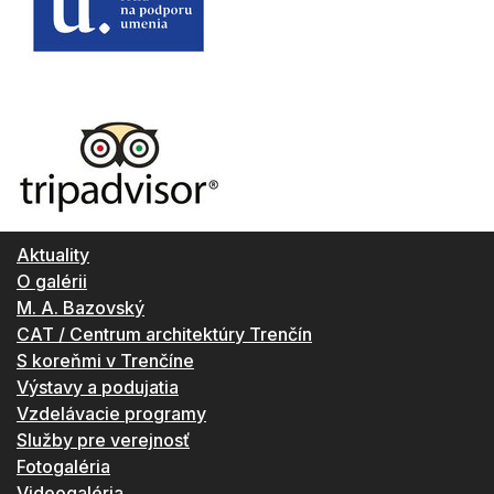
Aktuality
O galérii
M. A. Bazovský
CAT / Centrum architektúry Trenčín
S koreňmi v Trenčíne
Výstavy a podujatia
Vzdelávacie programy
Služby pre verejnosť
Fotogaléria
Videogaléria