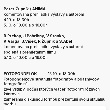
Peter Župník / ANIMA
komentovaná prehliadka výstavy s autorom
4.10. o 18.30h
5.10. o
10.00 a
o 16.00h
R.Prekop, J.Pohribný, V.Stanko,
K.Varga, J.Víšek, P.Župník a S.Abel
komentovaná prehliadka výstavy s autormi
spojená s premietaním filmu
5.10. o
10.00 a
o 16.00h
FOTOPONDELOK
15.10. o 18.00h
Fotopondelkové stretnutia fotografov a priaznivcov
fotografie sú
živé vstupy, počas ktorých viacerí fotografi rôznych
žánrov a
zamerania diskusnou formou prezentujú svoju aktuálnu
tvorbu