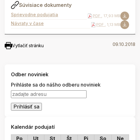
Súvisiace dokumenty
Sprievodne podujatia
PDF
, 17,93 MB
Návraty v čase
PDF
, 1,13 MB
09.10.2018
Vytlačiť stránku
Odber noviniek
Prihláste sa do nášho odberu noviniek
Kalendár podujatí
Po
Ut
St
Št
Pi
So
Ne