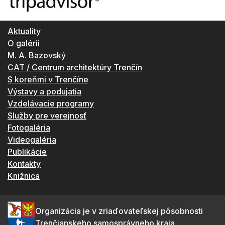
Aktuality
O galérii
M. A. Bazovský
CAT / Centrum architektúry Trenčín
S koreňmi v Trenčíne
Výstavy a podujatia
Vzdelávacie programy
Služby pre verejnosť
Fotogaléria
Videogaléria
Publikácie
Kontakty
Knižnica
Organizácia je v zriaďovateľskej pôsobnosti
Trenčianskeho samosprávneho kraja