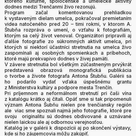
ktorého kultúrne, spoločenské a umelecké aktivity
dodnes medzi Trenčanmi živo rezonujú.
Program začal komentovanou prehliadkou
k vystaveným dielam umelca, pokračoval premietaním
videa natočeného pred 20 – timi rokmi, v ktorom A.
Štubňa rozpráva o umení, o vzťahu k fotografiám,
ktorým sa celý život venoval. Organizátori pripravili aj
ďalšie fotografie zo súkromných aktivít umelca, pri
ktorých si niektorí účastníci stretnutia na umelca živo
zaspomínali aj osobných spomienkach a príbehoch,
ktoré majú prekvapivo dodnes v živej pamäti.
V závere stretnutia bol všetkým zúčastneným prvýkrát
predstavená obrazová monografická publikácia
o tvorbe a živote fotografa Antona Štubňu. Galérii sa
ho podarilo vydať vďaka úspešnému grantu
z Ministerstva kultúry a podpore mesta Trenčín.
Pri príjemnom a neformálnom stretnutí pri čaši vína
z katalógu krátko aj čítali. Opäť sme si tak pripomenuli
význam Antona Šubňu nielen pre trenčiansky región
ale viac sme spoznali najmä jeho fotografie, ktoré pre
svoju originalitu sú dodnes obdivované a uznávané
nielen laickou ale aj odbornou verejnosťou.
Katalóg je v galérii k dispozícii aj po skončení výstavy,
kde si ho záujemcovia môžu zakúpiť.