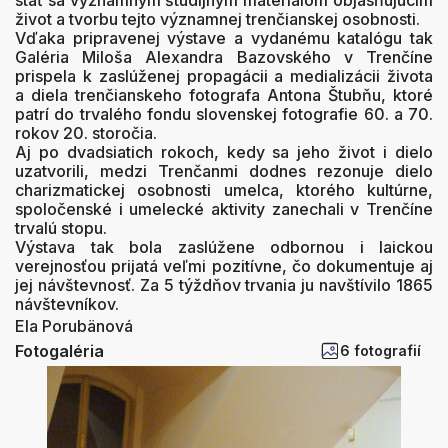
stať sa významným študijným materiálom objasňujúcim
život a tvorbu tejto významnej trenčianskej osobnosti.
Vďaka pripravenej výstave a vydanému katalógu tak
Galéria Miloša Alexandra Bazovského v Trenčíne
prispela k zaslúženej propagácii a medializácii života
a diela trenčianskeho fotografa Antona Štubňu, ktoré
patrí do trvalého fondu slovenskej fotografie 60. a 70.
rokov 20. storočia.
Aj po dvadsiatich rokoch, kedy sa jeho život i dielo
uzatvorili, medzi Trenčanmi dodnes rezonuje dielo
charizmatickej osobnosti umelca, ktorého kultúrne,
spoločenské i umelecké aktivity zanechali v Trenčíne
trvalú stopu.
Výstava tak bola zaslúžene odbornou i laickou
verejnosťou prijatá veľmi pozitívne, čo dokumentuje aj
jej návštevnosť. Za 5 týždňov trvania ju navštívilo 1865
návštevníkov.
Ela Porubänová
Fotogaléria
6 fotografií