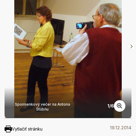
Spomienkový večer na Antona
1
/
6
Štubňu
19.12.2014
Vytlačiť stránku