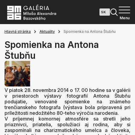
Menu
Hlavná stránka
Aktuality
Spomienka na Antona Štubňu
Spomienka na Antona
Štubňu
V piatok 28. novembra 2014 o 17. 00 hodine sa v galérii
v priestoroch výstavy fotografií Antona Štubňu
podujatie, venované spomienke na známeho
trenčianskeho fotografa (výstava bola pripravená pri
príležitosti nedožitého 80-teho výročia narodenia.
V príjemnej komornej atmosfére sa stretli jeho
priaznivci, priatelia, spolužiaci aj rodina, aby si
zaspomínali na charizmatického umelca a človeka,