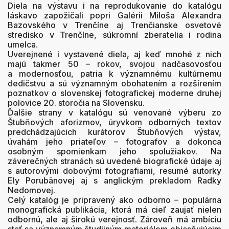
Diela na výstavu i na reprodukovanie do katalógu
láskavo zapožičali popri Galérii Miloša Alexandra
Bazovského v Trenčíne aj Trenčianske osvetové
stredisko v Trenčíne, súkromní zberatelia i rodina
umelca.
Uverejnené i vystavené diela, aj keď mnohé z nich
majú takmer 50 – rokov, svojou nadčasovosťou
a modernosťou, patria k významnému kultúrnemu
dedičstvu a sú významným obohatením a rozšírením
poznatkov o slovenskej fotografickej moderne druhej
polovice 20. storočia na Slovensku.
Ďalšie strany v katalógu sú venované výberu zo
Štubňových aforizmov, úryvkom odborných textov
predchádzajúcich kurátorov Štubňových výstav,
úvahám jeho priateľov – fotografov a dokonca
osobným spomienkam jeho spolužiakov. Na
záverečných stranách sú uvedené biografické údaje aj
s autorovými dobovými fotografiami, resumé autorky
Ely Porubänovej aj s anglickým prekladom Radky
Nedomovej.
Celý katalóg je pripravený ako odborno – populárna
monografická publikácia, ktorá má cieľ zaujať nielen
odbornú, ale aj širokú verejnosť. Zároveň má ambíciu