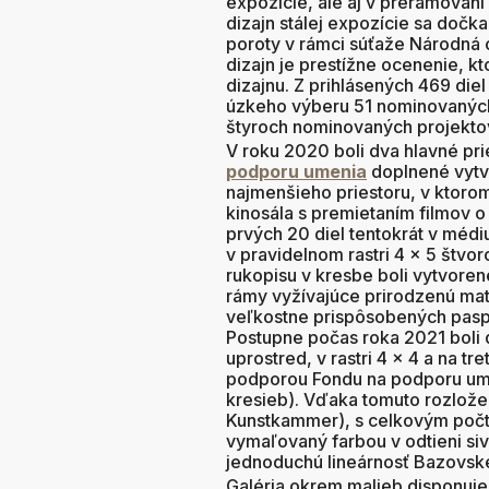
expozície, ale aj v prerámovaní 
dizajn stálej expozície sa dočk
poroty v rámci súťaže Národná 
dizajn je prestížne ocenenie, 
dizajnu. Z prihlásených 469 die
úzkeho výberu 51 nominovaných,
štyroch nominovaných projekto
V roku 2020 boli dva hlavné pr
podporu umenia
doplnené vytv
najmenšieho priestoru, v ktoro
kinosála s premietaním filmov 
prvých 20 diel tentokrát v médi
v pravidelnom rastri 4 x 5 štvor
rukopisu v kresbe boli vytvor
rámy vyžívajúce prirodzenú mate
veľkostne prispôsobených pasp
Postupne počas roka 2021 boli 
uprostred, v rastri 4 x 4 a na tre
podporou Fondu na podporu ume
kresieb). Vďaka tomuto rozložen
Kunstkammer), s celkovým počto
vymaľovaný farbou v odtieni sive
jednoduchú lineárnosť Bazovsk
Galéria okrem malieb disponuje