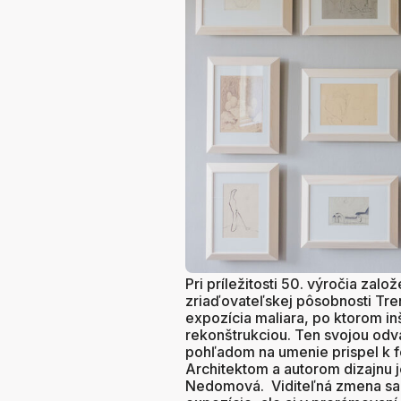
Pri príležitosti 50. výročia za
zriaďovateľskej pôsobnosti Tre
expozícia maliara, po ktorom in
rekonštrukciou. Ten svojou odv
pohľadom na umenie prispel k f
Architektom a autorom dizajnu 
Nedomová. Viditeľná zmena sa o