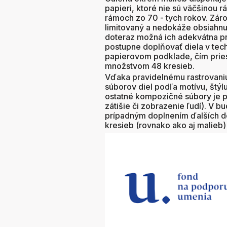
papieri, ktoré nie sú väčšinou 
rámoch zo 70 - tych rokov. Zár
limitovaný a nedokáže obsiahnu
doteraz možná ich adekvátna pr
postupne doplňovať diela v tec
papierovom podklade, čím pries
množstvom 48 kresieb.
Vďaka pravidelnému rastrovaniu
súborov diel podľa motívu, štýl
ostatné kompozičné súbory je pr
zátišie či zobrazenie ľudí). V
prípadným doplnením ďalších d
kresieb (rovnako ako aj malieb)