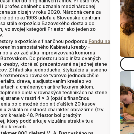
časti diel do originálnych rámov. Priestorový
al i profesionálneho uznania medzinárodnej
cena za dizajn v roku 2020. Národná cena za
ktoré od roku 1993 udeľuje Slovenské centrum
l sa stála expozícia Bazovského dostala do
 vo svojej kategórii Priestor ako jeden zo
v.
iestory expozície s finančnou podporou
Fondu na
orením samostatného Kabinetu kresby –
m bola zo začiatku improvizovaná komorná
o Bazovskom. Do priestoru bolo inštalovaných
u kresby, ktoré sú prezentované na jednej stene
cov. Z hľadiska jednoduchej štylizácie a jasného
ené rozmerovo rovnaké tvarovo jednoduchšie
rialitu dreva, s adjustovaním kresieb vo
artách a chránených antireflexným sklom.
doplnené diela v rovnakých technikách na stene
tej strane v rastri 4 x 3 (opäť s finančnou
nia bolo možné doplniť ďalších 20 kusov
iu získala miestnosť charakter obrazárne (tzv.
m kresieb 48. Priestor bol predtým
j, ktorý podčiarkuje vizuálnu atraktivitu a
ého kresieb.
 takmer 800 dielami M. A. Bazovského na