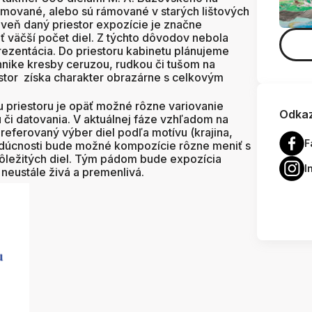
rámované, alebo sú rámované v starých lištových
oveň daný priestor expozície je značne
ť väčší počet diel. Z týchto dôvodov nebola
ezentácia. Do priestoru kabinetu plánujeme
hnike kresby ceruzou, rudkou či tušom na
tor získa charakter obrazárne s celkovým
 priestoru je opäť možné rôzne variovanie
Odkaz
u či datovania. V aktuálnej fáze vzhľadom na
eferovaný výber diel podľa motívu (krajina,
F
 budúcnosti bude možné kompozície rôzne meniť s
ôležitých diel. Tým pádom bude expozícia
I
 neustále živá a premenlivá.