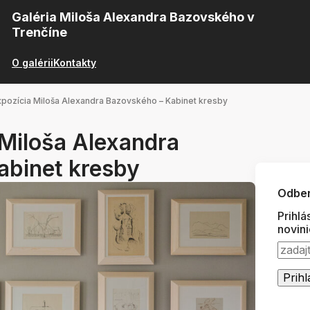
Galéria Miloša Alexandra Bazovského v
Trenčíne
O galérii
Kontakty
xpozícia Miloša Alexandra Bazovského – Kabinet kresby
 Miloša Alexandra
abinet kresby
Odber
Prihlá
novin