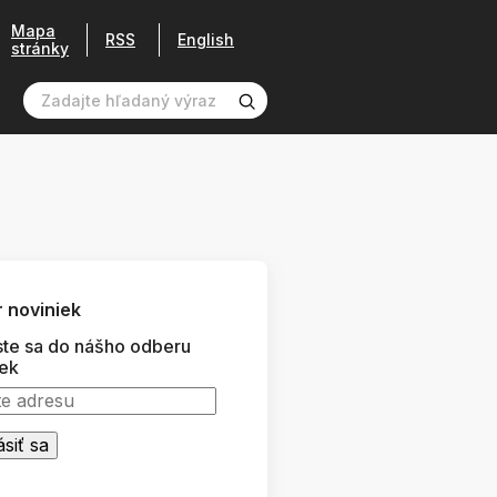
Mapa
RSS
English
stránky
 noviniek
ste sa do nášho odberu
iek