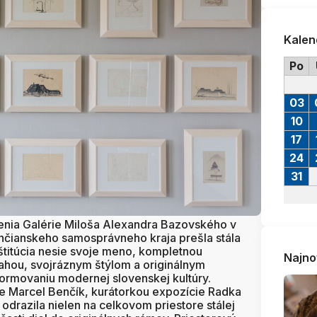
Kalen
Po
03
10
17
24
31
loženia Galérie Miloša Alexandra Bazovského v
nčianskeho samosprávneho kraja prešla stála
štitúcia nesie svoje meno, kompletnou
Najno
ahou, svojráznym štýlom a originálnym
ormovaniu modernej slovenskej kultúry.
je Marcel Benčík, kurátorkou expozície Radka
drazila nielen na celkovom priestore stálej