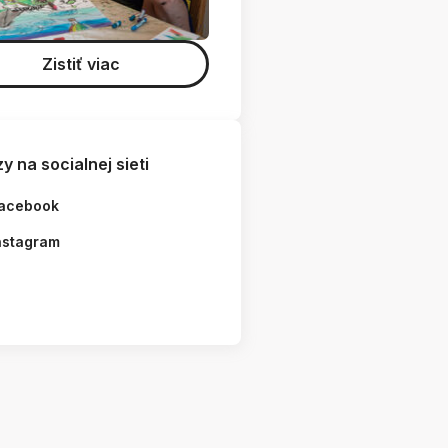
Zistiť viac
y na socialnej sieti
acebook
nstagram