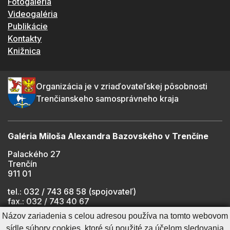
Fotogaléria
Videogaléria
Publikácie
Kontakty
Knižnica
Organizácia je v zriaďovateľskej pôsobnosti
Trenčianskeho samosprávneho kraja
Galéria Miloša Alexandra Bazovského v Trenčíne
Palackého 27
Trenčín
911 01
tel.: 032 / 743 68 58 (spojovateľ)
fax.: 032 / 743 40 67
e-mail:
info@gmab.sk
Názov zariadenia s celou adresou používa na tomto webovom
sídle súbory cookies, ktoré sú použité za účelom sledovania