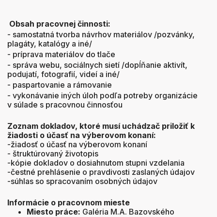
Obsah pracovnej činnosti:
- samostatná tvorba návrhov materiálov /pozvánky,
plagáty, katalógy a iné/
- príprava materiálov do tlače
- správa webu, sociálnych sietí /dopĺňanie aktivít,
podujatí, fotografií, videí a iné/
- paspartovanie a rámovanie
- vykonávanie iných úloh podľa potreby organizácie
v súlade s pracovnou činnosťou
Zoznam dokladov, ktoré musí uchádzač priložiť k
žiadosti o účasť na výberovom konaní:
-žiadosť o účasť na výberovom konaní
- štruktúrovaný životopis
-kópie dokladov o dosiahnutom stupni vzdelania
-čestné prehlásenie o pravdivosti zaslaných údajov
-súhlas so spracovaním osobných údajov
Informácie o
pracovnom mieste
Miesto práce:
Galéria M.A. Bazovského