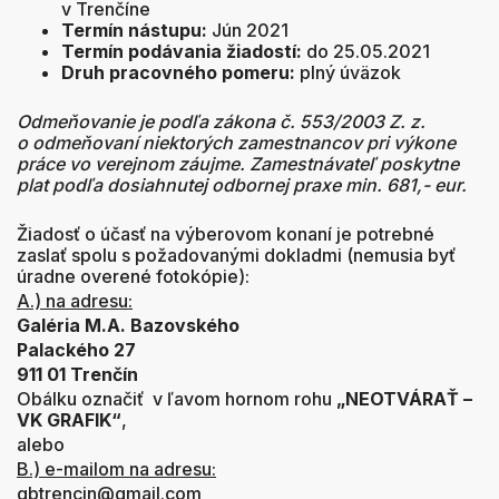
v Trenčíne
Termín nástupu:
Jún 2021
Termín podávania žiadostí:
do 25.05.2021
Druh pracovného pomeru:
plný úväzok
Odmeňovanie je podľa zákona č. 553/2003 Z. z.
o odmeňovaní niektorých zamestnancov pri výkone
práce vo verejnom záujme. Zamestnávateľ poskytne
plat podľa dosiahnutej odbornej praxe min. 681,- eur.
Žiadosť o účasť na výberovom konaní je potrebné
zaslať spolu s požadovanými dokladmi (nemusia byť
úradne overené fotokópie):
A.) na adresu:
Galéria M.A. Bazovského
Palackého 27
911 01 Trenčín
Obálku označiť v ľavom hornom rohu
„NEOTVÁRAŤ –
VK GRAFIK“
,
alebo
B.) e-mailom na adresu:
gbtrencin@gmail.com