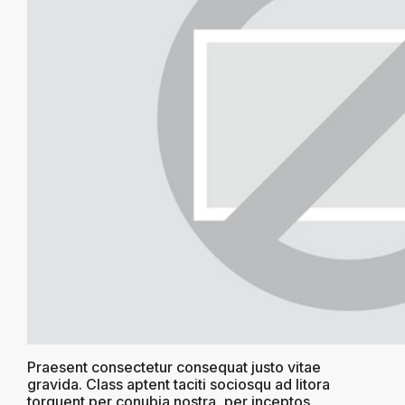
Praesent consectetur consequat justo vitae
gravida. Class aptent taciti sociosqu ad litora
torquent per conubia nostra, per inceptos