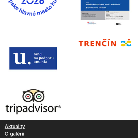
Aktuality
O galérii