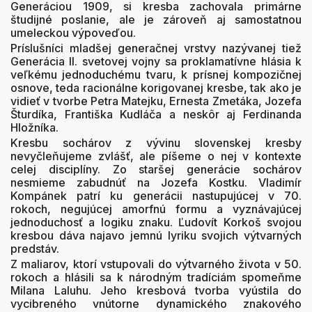
Generáciou 1909, si kresba zachovala primárne
študijné poslanie, ale je zároveň aj samostatnou
umeleckou výpoveďou.
Príslušníci mladšej generačnej vrstvy nazývanej tiež
Generácia II. svetovej vojny sa proklamatívne hlásia k
veľkému jednoduchému tvaru, k prísnej kompozičnej
osnove, teda racionálne korigovanej kresbe, tak ako je
vidieť v tvorbe Petra Matejku, Ernesta Zmetáka, Jozefa
Šturdíka, Františka Kudláča a neskôr aj Ferdinanda
Hložníka.
Kresbu sochárov z vývinu slovenskej kresby
nevyčleňujeme zvlášť, ale píšeme o nej v kontexte
celej disciplíny. Zo staršej generácie sochárov
nesmieme zabudnúť na Jozefa Kostku. Vladimír
Kompánek patrí ku generácii nastupujúcej v 70.
rokoch, negujúcej amorfnú formu a vyznávajúcej
jednoduchosť a logiku znaku. Ľudovít Korkoš svojou
kresbou dáva najavo jemnú lyriku svojich výtvarných
predstáv.
Z maliarov, ktorí vstupovali do výtvarného života v 50.
rokoch a hlásili sa k národným tradíciám spomeňme
Milana Laluhu. Jeho kresbová tvorba vyústila do
vycibreného vnútorne dynamického znakového