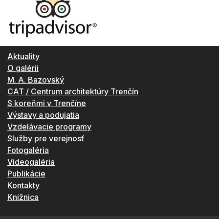
Aktuality
O galérii
M. A. Bazovský
CAT / Centrum architektúry Trenčín
S koreňmi v Trenčíne
Výstavy a podujatia
Vzdelávacie programy
Služby pre verejnosť
Fotogaléria
Videogaléria
Publikácie
Kontakty
Knižnica