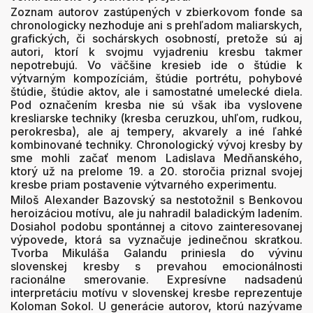
Zoznam autorov zastúpených v zbierkovom fonde sa
chronologicky nezhoduje ani s prehľadom maliarskych,
grafických, či sochárskych osobností, pretože sú aj
autori, ktorí k svojmu vyjadreniu kresbu takmer
nepotrebujú. Vo väčšine kresieb ide o štúdie k
výtvarným kompozíciám, štúdie portrétu, pohybové
štúdie, štúdie aktov, ale i samostatné umelecké diela.
Pod označením kresba nie sú však iba vyslovene
kresliarske techniky (kresba ceruzkou, uhľom, rudkou,
perokresba), ale aj tempery, akvarely a iné ľahké
kombinované techniky. Chronologický vývoj kresby by
sme mohli začať menom Ladislava Medňanského,
ktorý už na prelome 19. a 20. storočia priznal svojej
kresbe priam postavenie výtvarného experimentu.
Miloš Alexander Bazovský sa nestotožnil s Benkovou
heroizáciou motívu, ale ju nahradil baladickým ladením.
Dosiahol podobu spontánnej a citovo zainteresovanej
výpovede, ktorá sa vyznačuje jedinečnou skratkou.
Tvorba Mikuláša Galandu priniesla do vývinu
slovenskej kresby s prevahou emocionálnosti
racionálne smerovanie. Expresívne nadsadenú
interpretáciu motívu v slovenskej kresbe reprezentuje
Koloman Sokol. U generácie autorov, ktorú nazývame