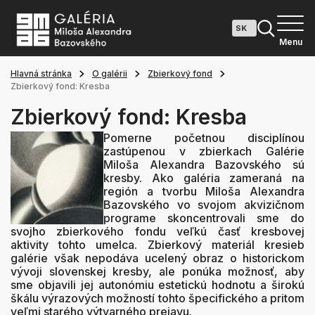
Menu
Hlavná stránka
O galérii
Zbierkový fond
Zbierkový fond: Kresba
Zbierkový fond: Kresba
Pomerne početnou disciplínou
zastúpenou v zbierkach Galérie
Miloša Alexandra Bazovského sú
kresby. Ako galéria zameraná na
región a tvorbu Miloša Alexandra
Bazovského vo svojom akvizičnom
programe skoncentrovali sme do
svojho zbierkového fondu veľkú časť kresbovej
aktivity tohto umelca. Zbierkový materiál kresieb
galérie však nepodáva ucelený obraz o historickom
vývoji slovenskej kresby, ale ponúka možnosť, aby
sme objavili jej autonómiu estetickú hodnotu a širokú
škálu výrazových možností tohto špecifického a pritom
veľmi starého výtvarného prejavu.