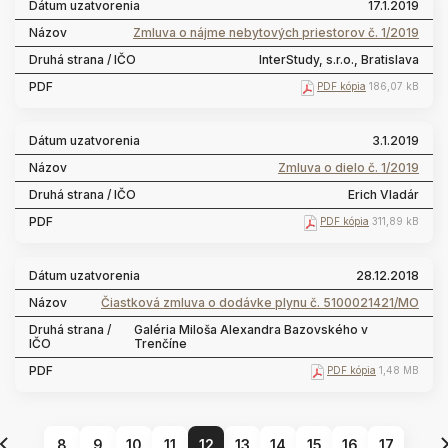
17.1.2019
Zmluva o nájme nebytových priestorov č. 1/2019
InterStudy, s.r.o., Bratislava
PDF kópia
186,07 kB
3.1.2019
Zmluva o dielo č. 1/2019
Erich Vladár
PDF kópia
311,89 kB
28.12.2018
Čiastková zmluva o dodávke plynu č. 5100021421/MO
Galéria Miloša Alexandra Bazovského v
Trenčíne
PDF kópia
1,48 MB
8
9
10
11
12
13
14
15
16
17