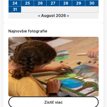
24
25
26
27
28
29
30
31
August 2026
Najnovšie fotografie
Zistiť viac