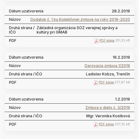
28.2.2019
Dodatok č. 1 ku Kolektívnej zmluve na roky 2019-2020
Základná organizácia SOZ verejnej správy a
kultúry pri GMAB
PDF kópia
351,25 kB
16.2.2019
Darovacia zmluva 1/2019
Ladislav Kobza, Trenčín
PDF kópia
577,87 kB
1.2.2019
Zmluva o dielo č. 3/2019
Mgr. Veronika Kostková
PDF kópia
307,35 kB