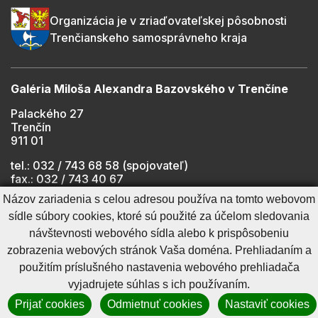
Organizácia je v zriaďovateľskej pôsobnosti
Trenčianskeho samosprávneho kraja
Galéria Miloša Alexandra Bazovského v Trenčíne
Palackého 27
Trenčín
911 01
tel.: 032 / 743 68 58 (spojovateľ)
fax.: 032 / 743 40 67
e-mail:
info@gmab.sk
Názov zariadenia s celou adresou používa na tomto webovom
sídle súbory cookies, ktoré sú použité za účelom sledovania
návštevnosti webového sídla alebo k prispôsobeniu
Cookies nastavenie
Ochrana osobných údajov
zobrazenia webových stránok Vaša doména. Prehliadaním a
Cookies - viac informácií
Vyhlásenie o prístupnosti
použitím príslušného nastavenia webového prehliadača
Technický prevádzkovateľ
Správca obsahu
vyjadrujete súhlas s ich používaním.
Generuje
CMS BUXUS
Prijať cookies
Odmietnuť cookies
Nastaviť cookies