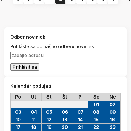
Odber noviniek
Prihláste sa do nášho odberu noviniek
Kalendár podujatí
Po
Ut
St
Št
Pi
So
Ne
01
02
03
04
05
06
07
08
09
10
11
12
13
14
15
16
17
18
19
20
21
22
23