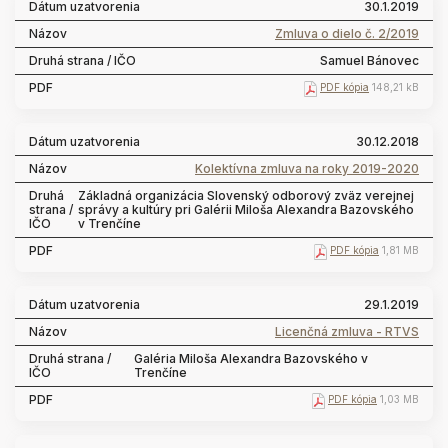
30.1.2019
Zmluva o dielo č. 2/2019
Samuel Bánovec
PDF kópia
148,21 kB
30.12.2018
Kolektívna zmluva na roky 2019-2020
Základná organizácia Slovenský odborový zväz verejnej
správy a kultúry pri Galérii Miloša Alexandra Bazovského
v Trenčíne
PDF kópia
1,81 MB
29.1.2019
Licenčná zmluva - RTVS
Galéria Miloša Alexandra Bazovského v
Trenčíne
PDF kópia
1,03 MB