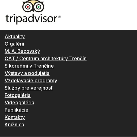
Aktuality
O galérii
M. A. Bazovský
CAT / Centrum architektúry Trenčín
S koreňmi v Trenčíne
Výstavy a podujatia
Vzdelávacie programy
Služby pre verejnosť
Fotogaléria
Videogaléria
Publikácie
Kontakty
Knižnica