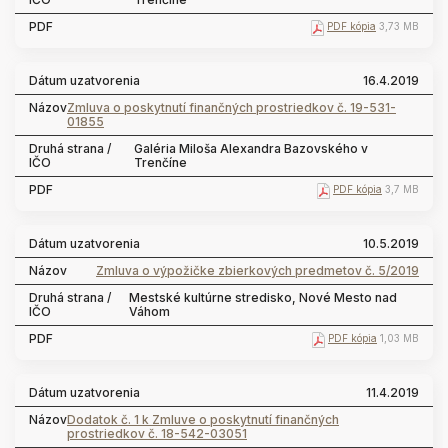
PDF kópia
3,73 MB
16.4.2019
Zmluva o poskytnutí finančných prostriedkov č. 19-531-
01855
Galéria Miloša Alexandra Bazovského v
Trenčíne
PDF kópia
3,7 MB
10.5.2019
Zmluva o výpožičke zbierkových predmetov č. 5/2019
Mestské kultúrne stredisko, Nové Mesto nad
Váhom
PDF kópia
1,03 MB
11.4.2019
Dodatok č. 1 k Zmluve o poskytnutí finančných
prostriedkov č. 18-542-03051