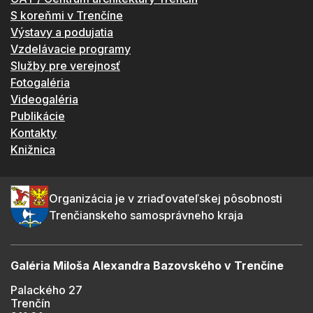
S koreňmi v Trenčíne
Výstavy a podujatia
Vzdelávacie programy
Služby pre verejnosť
Fotogaléria
Videogaléria
Publikácie
Kontakty
Knižnica
Organizácia je v zriaďovateľskej pôsobnosti
Trenčianskeho samosprávneho kraja
Galéria Miloša Alexandra Bazovského v Trenčíne
Palackého 27
Trenčín