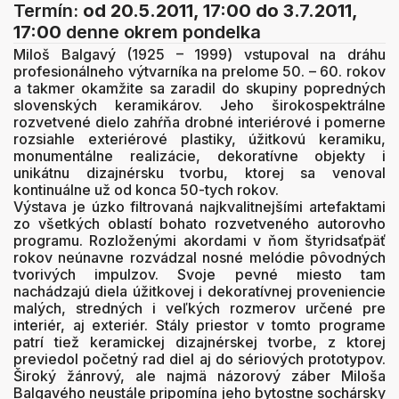
Termín:
od 20.5.2011, 17:00
do 3.7.2011,
17:00
denne okrem pondelka
Miloš Balgavý (1925 – 1999) vstupoval na dráhu
profesionálneho výtvarníka na prelome 50. – 60. rokov
a takmer okamžite sa zaradil do skupiny popredných
slovenských keramikárov. Jeho širokospektrálne
rozvetvené dielo zahŕňa drobné interiérové i pomerne
rozsiahle exteriérové plastiky, úžitkovú keramiku,
monumentálne realizácie, dekoratívne objekty i
unikátnu dizajnérsku tvorbu, ktorej sa venoval
kontinuálne už od konca 50-tych rokov.
Výstava je úzko filtrovaná najkvalitnejšími artefaktami
zo všetkých oblastí bohato rozvetveného autorovho
programu. Rozloženými akordami v ňom štyridsaťpäť
rokov neúnavne rozvádzal nosné melódie pôvodných
tvorivých impulzov. Svoje pevné miesto tam
nachádzajú diela úžitkovej i dekoratívnej proveniencie
malých, stredných i veľkých rozmerov určené pre
interiér, aj exteriér. Stály priestor v tomto programe
patrí tiež keramickej dizajnérskej tvorbe, z ktorej
previedol početný rad diel aj do sériových prototypov.
Široký žánrový, ale najmä názorový záber Miloša
Balgavého neustále pripomína jeho bytostne sochársky