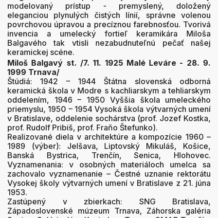
modelovaný prístup - premyslený, doložený
eleganciou plynulých čistých línií, správne volenou
povrchovou úpravou a precíznou farebnosťou. Tvorivá
invencia a umelecký fortieľ keramikára Miloša
Balgavého tak vtisli nezabudnuteľnú pečať našej
keramickej scéne.
Miloš Balgavý st. /7. 11. 1925 Malé Leváre - 28. 9.
1999 Trnava/
Štúdiá: 1942 – 1944 Štátna slovenská odborná
keramická škola v Modre s kachliarskym a tehliarskym
oddelením, 1946 – 1950 Vyššia škola umeleckého
priemyslu, 1950 – 1954 Vysoká škola výtvarných umení
v Bratislave, oddelenie sochárstva (prof. Jozef Kostka,
prof. Rudolf Pribiš, prof. Fraňo Štefunko).
Realizované diela v architektúre a kompozície 1960 –
1989 (výber): Jelšava, Liptovský Mikuláš, Košice,
Banská Bystrica, Trenčín, Senica, Hlohovec.
Vyznamenania: v osobných materiáloch umelca sa
zachovalo vyznamenanie – Čestné uznanie rektorátu
Vysokej školy výtvarných umení v Bratislave z 21. júna
1953.
Zastúpený v zbierkach: SNG Bratislava,
Západoslovenské múzeum Trnava, Záhorska galéria