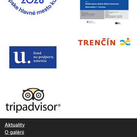
Aktuality
O galérii