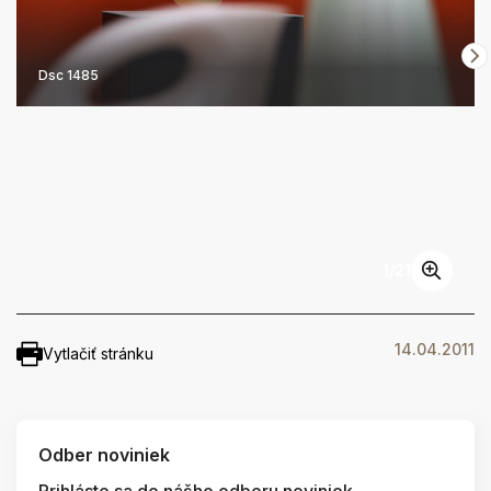
Dsc 1485
1
/
21
14.04.2011
Vytlačiť stránku
Odber noviniek
Prihláste sa do nášho odberu noviniek