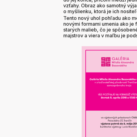
vzťahy. Obraz ako samotný výja
o myšlienku, ktorá je ich nosit
Tento nový uhol pohľadu ako m
novými formami umenia ako je fi
starých malieb, čo je spôsoben
majstrov a viera v maľbu je pods