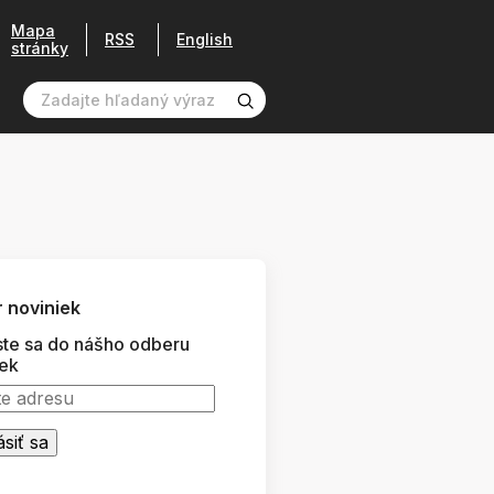
Mapa
RSS
English
stránky
 noviniek
ste sa do nášho odberu
iek