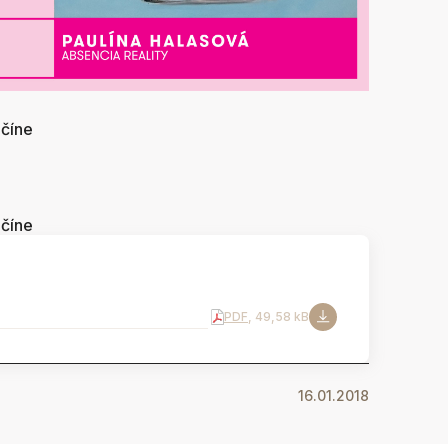
nčíne
nčíne
PDF
, 49,58 kB
16.01.2018