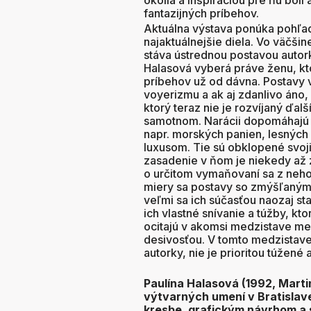
fantazijných príbehov.
Aktuálna výstava ponúka pohľad
najaktuálnejšie diela. Vo väčšin
stáva ústrednou postavou autor
Halasová vyberá práve ženu, kt
príbehov už od dávna. Postavy 
voyerizmu a ak aj zdanlivo áno, 
ktorý teraz nie je rozvíjaný ďa
samotnom. Narácii dopomáhajú 
napr. morských panien, lesných 
luxusom. Tie sú obklopené svoj
zasadenie v ňom je niekedy až 
o určitom vymaňovaní sa z neho
miery sa postavy so zmýšľanými 
veľmi sa ich súčasťou naozaj sta
ich vlastné snívanie a túžby, kt
ocitajú v akomsi medzistave m
desivosťou. V tomto medzistave 
autorky, nie je prioritou túžené
Paulína Halasová (1992, Marti
výtvarných umení v Bratislave
kresbe, grafickým návrhom a s