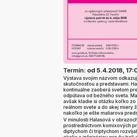
Termín:
od 5.4.2018, 17:
Výstava svojim názvom odkazuje
skutočnosťou a predstavami. H
kontinuálne zaoberá svetom pre
odpútava od bežného sveta. Mali
avšak kladie si otázku koľko zo 
reálnom svete a do akej miery ž
nakoľko je ešte maliarova pred
V minulosti Halasová v obrazo
prostredníctvom komixových prv
diptychom či triptychom rozvíja
okolia a inšpiráciou pre ňu boli 