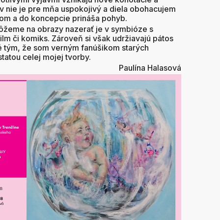
v nie je pre mňa uspokojivý a diela obohacujem
eľom a do koncepcie prináša pohyb.
ôžeme na obrazy nazerať je v symbióze s
lm či komiks. Zároveň si však udržiavajú pátos
é tým, že som verným fanúšikom starých
tatou celej mojej tvorby.
Paulína Halasová