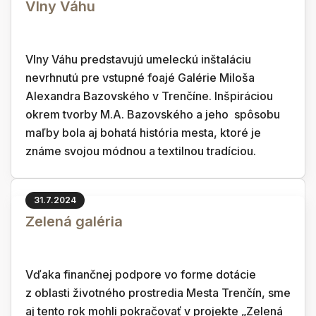
Vlny Váhu
Vlny Váhu predstavujú umeleckú inštaláciu
nevrhnutú pre vstupné foajé Galérie Miloša
Alexandra Bazovského v Trenčíne. Inšpiráciou
okrem tvorby M.A. Bazovského a jeho spôsobu
maľby bola aj bohatá história mesta, ktoré je
známe svojou módnou a textilnou tradíciou.
31.7.2024
Zelená galéria
Vďaka finančnej podpore vo forme dotácie
z oblasti životného prostredia Mesta Trenčín, sme
aj tento rok mohli pokračovať v projekte „Zelená