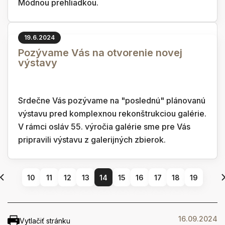
Módnou prehliadkou.
19.6.2024
Pozývame Vás na otvorenie novej
výstavy
Srdečne Vás pozývame na "poslednú" plánovanú
výstavu pred komplexnou rekonštrukciou galérie.
V rámci osláv 55. výročia galérie sme pre Vás
pripravili výstavu z galerijných zbierok.
10
11
12
13
14
15
16
17
18
19
16.09.2024
Vytlačiť stránku