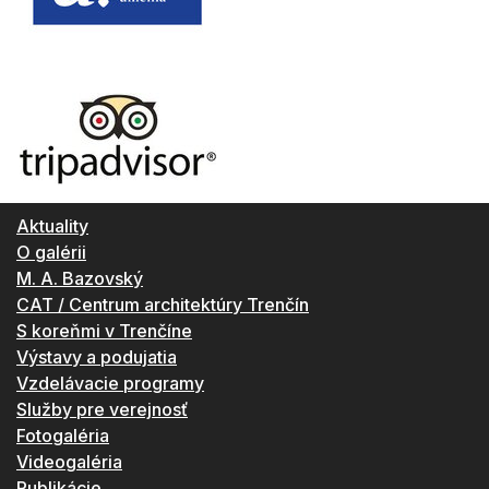
Aktuality
O galérii
M. A. Bazovský
CAT / Centrum architektúry Trenčín
S koreňmi v Trenčíne
Výstavy a podujatia
Vzdelávacie programy
Služby pre verejnosť
Fotogaléria
Videogaléria
Publikácie