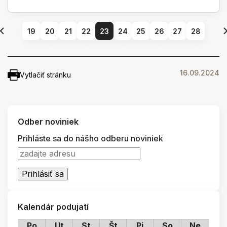
19
20
21
22
23
24
25
26
27
28
16.09.2024
Vytlačiť stránku
Odber noviniek
Prihláste sa do nášho odberu noviniek
Kalendár podujatí
Po
Ut
St
Št
Pi
So
Ne