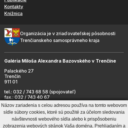
Kontakty
Knižnica
Organizácia je v zriaďovateľskej pôsobnosti
Trenčianskeho samosprávneho kraja
Galéria Miloša Alexandra Bazovského v Trenčíne
Palackého 27
Trenčín
911 01
tel.: 032 / 743 68 58 (spojovateľ)
fax.: 032 / 743 40 67
e-mail:
info@gmab.sk
Názov zariadenia s celou adresou používa na tomto webovom
sídle súbory cookies, ktoré sú použité za účelom sledovania
návštevnosti webového sídla alebo k prispôsobeniu
Cookies nastavenie
Ochrana osobných údajov
zobrazenia webových stránok Vaša doména. Prehliadaním a
Cookies - viac informácií
Vyhlásenie o prístupnosti