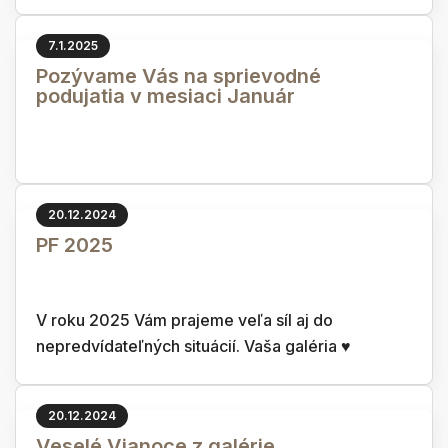
7.1.2025
Pozývame Vás na sprievodné
podujatia v mesiaci Január
20.12.2024
PF 2025
V roku 2025 Vám prajeme veľa síl aj do
nepredvídateľných situácií. Vaša galéria ♥
20.12.2024
Veselé Vianoce z galérie