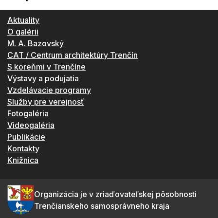
Aktuality
O galérii
M. A. Bazovský
CAT / Centrum architektúry Trenčín
S koreňmi v Trenčíne
Výstavy a podujatia
Vzdelávacie programy
Služby pre verejnosť
Fotogaléria
Videogaléria
Publikácie
Kontakty
Knižnica
Organizácia je v zriaďovateľskej pôsobnosti
Trenčianskeho samosprávneho kraja