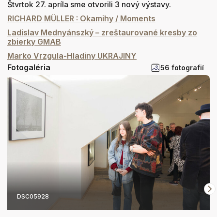
Štvrtok 27. apríla sme otvorili 3 nový výstavy.
RICHARD MÜLLER : Okamihy / Moments
Ladislav Mednyánszký – zreštaurované kresby zo
zbierky GMAB
Marko Vrzgula-Hladiny UKRAJINY
Fotogaléria
56 fotografií
DSC05928