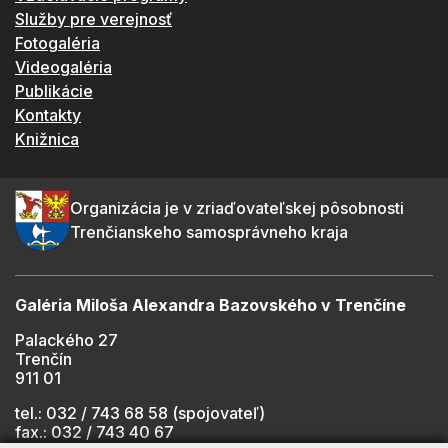
Služby pre verejnosť
Fotogaléria
Videogaléria
Publikácie
Kontakty
Knižnica
Organizácia je v zriaďovateľskej pôsobnosti
Trenčianskeho samosprávneho kraja
Galéria Miloša Alexandra Bazovského v Trenčíne
Palackého 27
Trenčín
911 01
tel.: 032 / 743 68 58 (spojovateľ)
fax.: 032 / 743 40 67