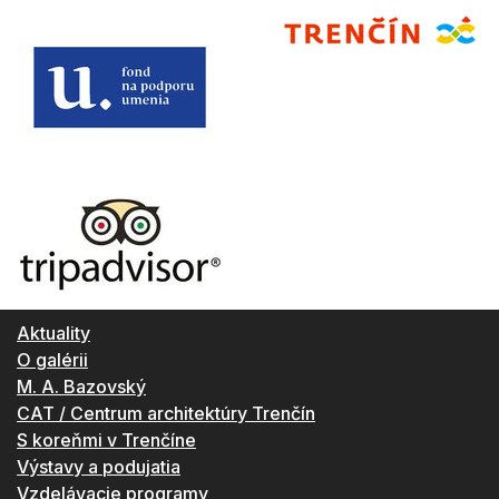
Aktuality
O galérii
M. A. Bazovský
CAT / Centrum architektúry Trenčín
S koreňmi v Trenčíne
Výstavy a podujatia
Vzdelávacie programy