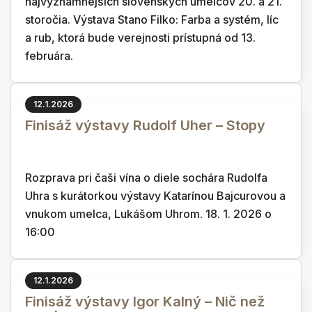
najvýznamnejších slovenských umelcov 20. a 21.
storočia. Výstava Stano Filko: Farba a systém, líc
a rub, ktorá bude verejnosti prístupná od 13.
februára.
12.1.2026
Finisáž výstavy Rudolf Uher – Stopy
Rozprava pri čaši vína o diele sochára Rudolfa
Uhra s kurátorkou výstavy Katarínou Bajcurovou a
vnukom umelca, Lukášom Uhrom. 18. 1. 2026 o
16:00
12.1.2026
Finisáž výstavy Igor Kalný – Nič než