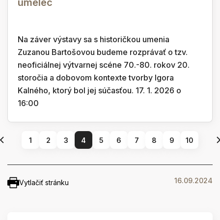
umelec
Na záver výstavy sa s historičkou umenia
Zuzanou Bartošovou budeme rozprávať o tzv.
neoficiálnej výtvarnej scéne 70.-80. rokov 20.
storočia a dobovom kontexte tvorby Igora
Kalného, ktorý bol jej súčasťou. 17. 1. 2026 o
16:00
1
2
3
4
5
6
7
8
9
10
16.09.2024
Vytlačiť stránku