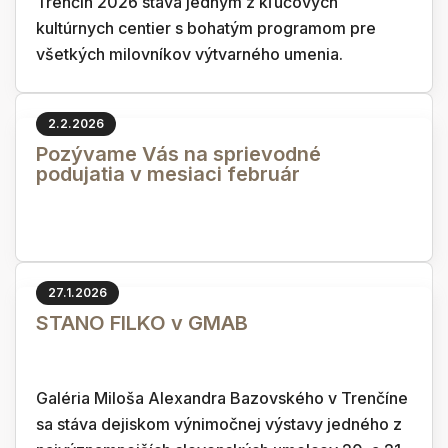
Trenčín 2026 stáva jedným z kľúčových
kultúrnych centier s bohatým programom pre
všetkých milovníkov výtvarného umenia.
2.2.2026
Pozývame Vás na sprievodné
podujatia v mesiaci február
27.1.2026
STANO FILKO v GMAB
Galéria Miloša Alexandra Bazovského v Trenčíne
sa stáva dejiskom výnimočnej výstavy jedného z