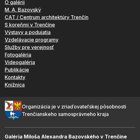
O galérii
M. A. Bazovský
CAT / Centrum architektúry Trenčín
S koreňmi v Trenčíne
Výstavy a podujatia
Vzdelávacie programy
Služby pre verejnosť
Fotogaléria
Videogaléria
Publikácie
Kontakty
Knižnica
Organizácia je v zriaďovateľskej pôsobnosti
Trenčianskeho samosprávneho kraja
Galéria Miloša Alexandra Bazovského v Trenčíne