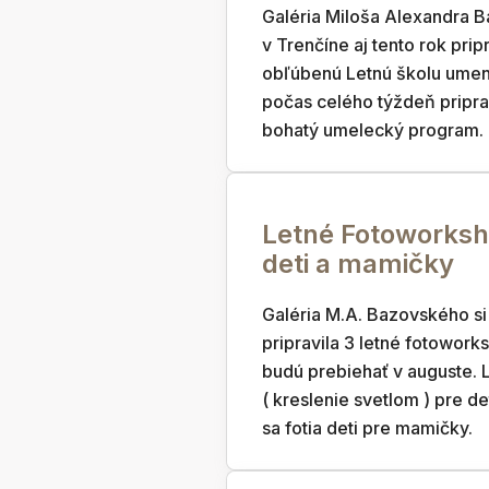
Galéria Miloša Alexandra 
v Trenčíne aj tento rok prip
obľúbenú Letnú školu umeni
počas celého týždeň pripr
bohatý umelecký program.
Letné Fotoworksh
deti a mamičky
Galéria M.A. Bazovského si
pripravila 3 letné fotowork
budú prebiehať v auguste. 
( kreslenie svetlom ) pre d
sa fotia deti pre mamičky.