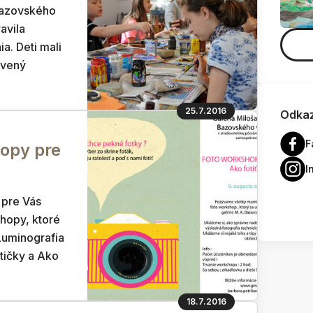
Bazovského
ravila
a. Deti mali
avený
25.7.2016
Odkaz
F
opy pre
I
 pre Vás
shopy, ktoré
Luminografia
etičky a Ako
18.7.2016