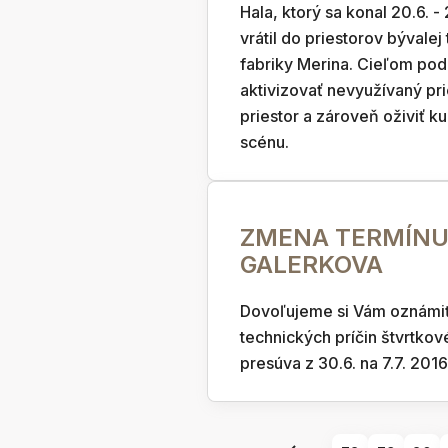
Hala, ktorý sa konal 20.6. -
vrátil do priestorov bývalej 
fabriky Merina. Cieľom podu
aktivizovať nevyužívaný pr
priestor a zároveň oživiť ku
scénu.
ZMENA TERMÍN
GALERKOVA
Dovoľujeme si Vám oznámiť
technických príčin štvrtko
presúva z 30.6. na 7.7. 2016