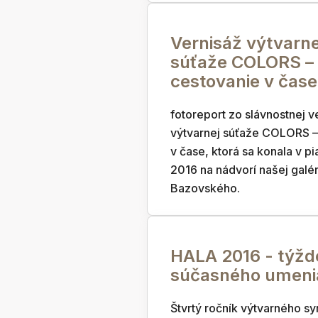
Vernisáž výtvarne
súťaže COLORS –
cestovanie v čase
fotoreport zo slávnostnej v
výtvarnej súťaže COLORS –
v čase, ktorá sa konala v pi
2016 na nádvorí našej galér
Bazovského.
HALA 2016 - týžd
súčasného umeni
Štvrtý ročník výtvarného s