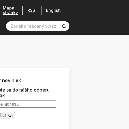
Mapa
RSS
English
stránky
 noviniek
ste sa do nášho odberu
iek