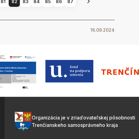
81
82
83
84
85
86
87
16.09.2024
Organizácia je v zriaďovateľskej pôsobnosti
Trenčianskeho samosprávneho kraja