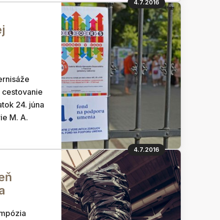
4.7.2016
j
ernisáže
 cestovanie
atok 24. júna
ie M. A.
4.7.2016
eň
a
ympózia