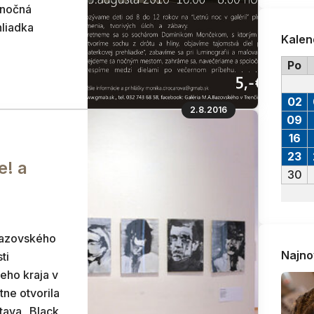
 nočná
liadka
Kalen
Po
02
2.8.2016
09
16
23
e! a
30
Bazovského
Najno
ti
ho kraja v
tne otvorila
tava „Black