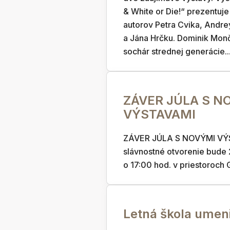
& White or Die!“ prezentuje 
autorov Petra Cvika, Andr
a Jána Hrčku. Dominik Mon
sochár strednej generácie..
ZÁVER JÚLA S N
VÝSTAVAMI
ZÁVER JÚLA S NOVÝMI V
slávnostné otvorenie bude
o 17:00 hod. v priestoroc
Letná škola umen