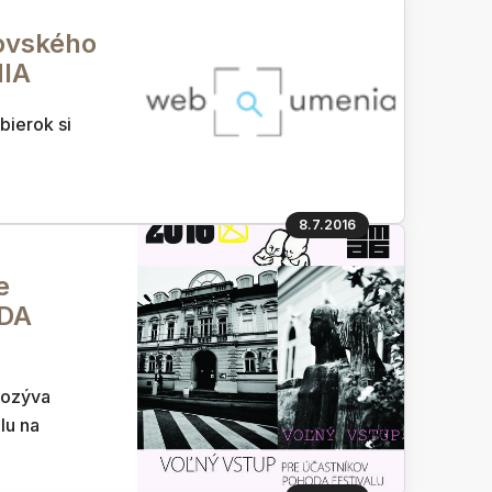
zovského
NIA
bierok si
8.7.2016
e
ODA
pozýva
lu na