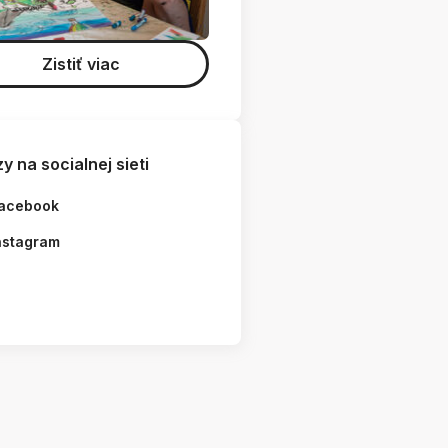
Zistiť viac
y na socialnej sieti
acebook
nstagram