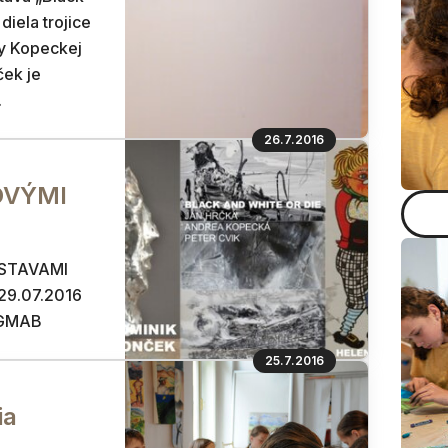
diela trojice
ey Kopeckej
ček je
.
26.7.2016
OVÝMI
ÝSTAVAMI
 29.07.2016
h GMAB
25.7.2016
ia