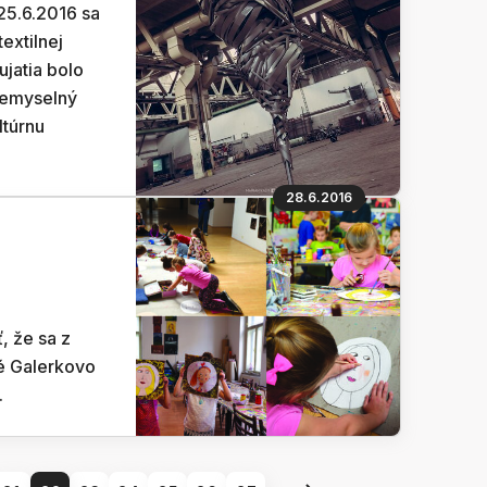
 25.6.2016 sa
textilnej
jatia bolo
iemyselný
ltúrnu
28.6.2016
U
, že sa z
vé Galerkovo
.