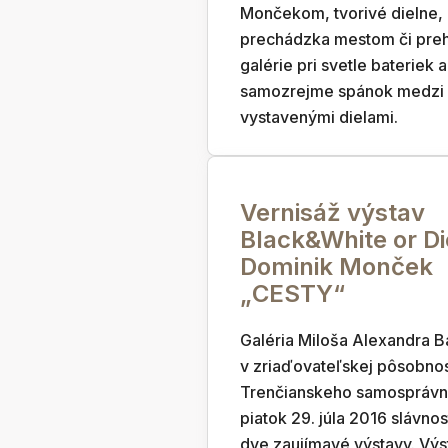
Mončekom, tvorivé dielne,
prechádzka mestom či preh
galérie pri svetle bateriek a
samozrejme spánok medzi
vystavenými dielami.
Vernisáž výstav
Black&White or Di
Dominik Monček
„CESTY“
Galéria Miloša Alexandra 
v zriaďovateľskej pôsobnos
Trenčianskeho samosprávne
piatok 29. júla 2016 slávnos
dve zaujímavé výstavy. Výs