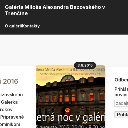
Galéria Miloša Alexandra Bazovského v
Trenčíne
O galérii
Kontakty
3.8.2016
Odber
i 2016
Prihlá
Bazovského
novin
a Galerka
 rokov
. Pripravené
Dominikom