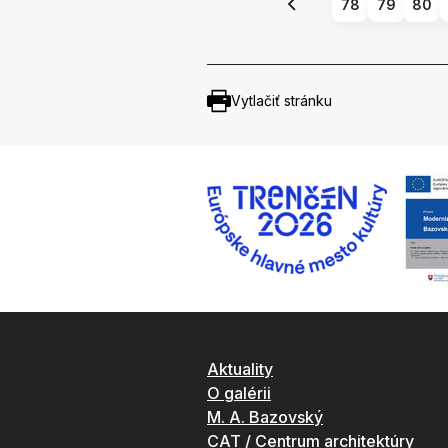
78
79
80
Vytlačiť stránku
Aktuality
O galérii
M. A. Bazovský
CAT / Centrum architektúry