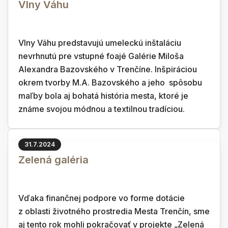
Vlny Váhu
Vlny Váhu predstavujú umeleckú inštaláciu
nevrhnutú pre vstupné foajé Galérie Miloša
Alexandra Bazovského v Trenčíne. Inšpiráciou
okrem tvorby M.A. Bazovského a jeho spôsobu
maľby bola aj bohatá história mesta, ktoré je
známe svojou módnou a textilnou tradíciou.
31.7.2024
Zelená galéria
Vďaka finančnej podpore vo forme dotácie
z oblasti životného prostredia Mesta Trenčín, sme
aj tento rok mohli pokračovať v projekte „Zelená