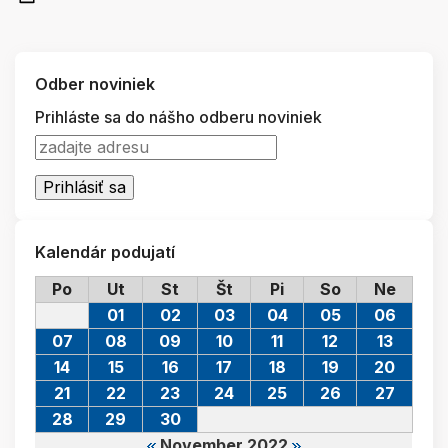
Odber noviniek
Prihláste sa do nášho odberu noviniek
Kalendár podujatí
Po
Ut
St
Št
Pi
So
Ne
01
02
03
04
05
06
07
08
09
10
11
12
13
14
15
16
17
18
19
20
21
22
23
24
25
26
27
28
29
30
November 2022