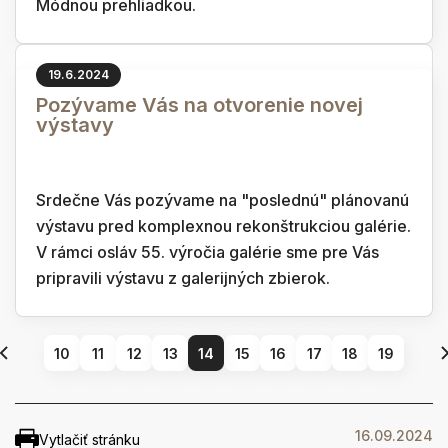
Módnou prehliadkou.
19.6.2024
Pozývame Vás na otvorenie novej
výstavy
Srdečne Vás pozývame na "poslednú" plánovanú
výstavu pred komplexnou rekonštrukciou galérie.
V rámci osláv 55. výročia galérie sme pre Vás
pripravili výstavu z galerijných zbierok.
10
11
12
13
14
15
16
17
18
19
16.09.2024
Vytlačiť stránku