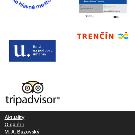
Aktuality
O galérii
M. A. Bazovský