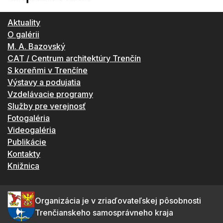
Aktuality
O galérii
M. A. Bazovský
CAT / Centrum architektúry Trenčín
S koreňmi v Trenčíne
Výstavy a podujatia
Vzdelávacie programy
Služby pre verejnosť
Fotogaléria
Videogaléria
Publikácie
Kontakty
Knižnica
Organizácia je v zriaďovateľskej pôsobnosti
Trenčianskeho samosprávneho kraja