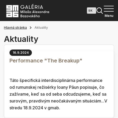
Menu
Hlavná stránka
Aktuality
Aktuality
16.9.2024
Performance "The Breakup"
Táto špecifická interdisciplinárna performance
od rumunskej režisérky Ioany Păun popisuje, čo
zažívame, keď sa od seba odcudzujeme, keď sa
surovým, pravdivým neočakávaným situáciám...V
stredu 18.9.2024 v gmab.