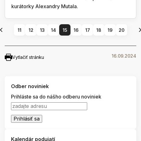
kurátorky Alexandry Mutala.
11
12
13
14
15
16
17
18
19
20
16.09.2024
Vytlačiť stránku
Odber noviniek
Prihláste sa do nášho odberu noviniek
Kalendár podujatí