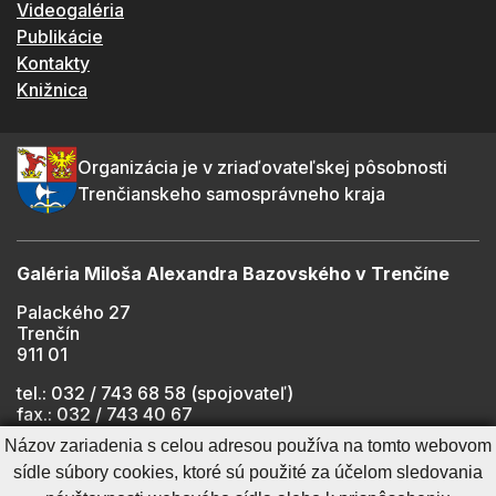
Videogaléria
Publikácie
Kontakty
Knižnica
Organizácia je v zriaďovateľskej pôsobnosti
Trenčianskeho samosprávneho kraja
Galéria Miloša Alexandra Bazovského v Trenčíne
Palackého 27
Trenčín
911 01
tel.: 032 / 743 68 58 (spojovateľ)
fax.: 032 / 743 40 67
e-mail:
info@gmab.sk
Názov zariadenia s celou adresou používa na tomto webovom
sídle súbory cookies, ktoré sú použité za účelom sledovania