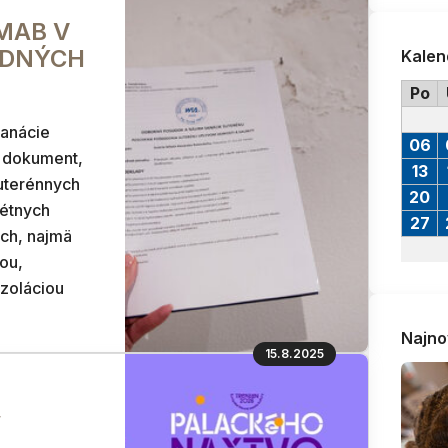
GMAB V
EDNÝCH
Kalen
Po
sanácie
06
ý dokument,
13
suterénnych
20
rétnych
27
úch, najmä
ťou,
zoláciou
Najno
15.8.2025
,