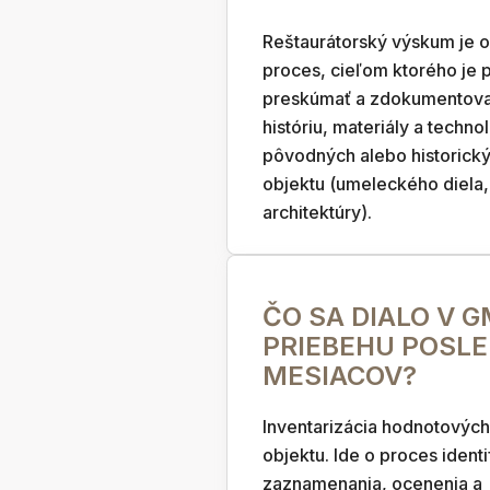
Reštaurátorský výskum je 
proces, cieľom ktorého je
preskúmať a zdokumentovať
históriu, materiály a techno
pôvodných alebo historick
objektu (umeleckého diela,
architektúry).
ČO SA DIALO V 
PRIEBEHU POSL
MESIACOV?
Inventarizácia hodnotovýc
objektu. Ide o proces identi
zaznamenania, ocenenia a