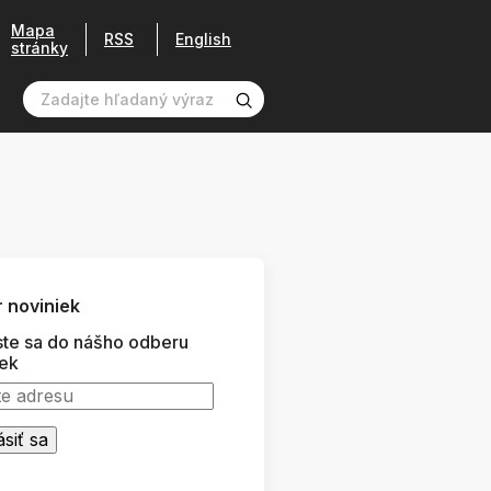
Mapa
RSS
English
stránky
 noviniek
ste sa do nášho odberu
iek