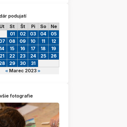
dár podujatí
Ut
St
Št
Pi
So
Ne
01
02
03
04
05
07
08
09
10
11
12
14
15
16
17
18
19
21
22
23
24
25
26
28
29
30
31
Marec 2023
všie fotografie