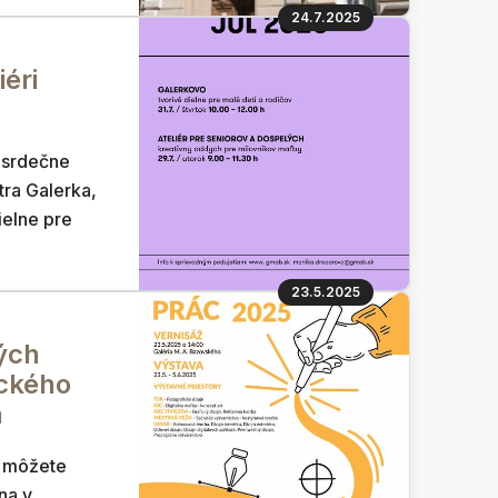
24.7.2025
iéri
 srdečne
ra Galerka,
ielne pre
23.5.2025
ých
ckého
n
i môžete
na v