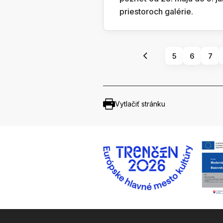
priestoroch galérie.
5
6
7
Vytlačiť stránku