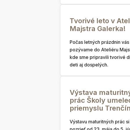
Tvorivé leto v Atel
Majstra Galerka!
Počas letných prázdnin vás
pozývame do Ateliéru Majst
kde sme pripravili tvorivé d
deti aj dospelých.
Výstava maturitn
prác Školy umele
priemyslu Trenčí
Výstavu maturitných prác s
pozrieť od 23. mája do 5. jú