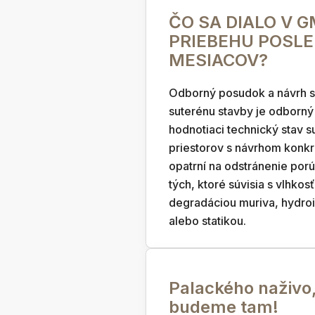
ČO SA DIALO V 
PRIEBEHU POSL
MESIACOV?
Odborný posudok a návrh 
suterénu stavby je odborn
hodnotiaci technický stav 
priestorov s návrhom konk
opatrní na odstránenie por
tých, ktoré súvisia s vlhkos
degradáciou muriva, hydroi
alebo statikou.
Palackého naživo
budeme tam!