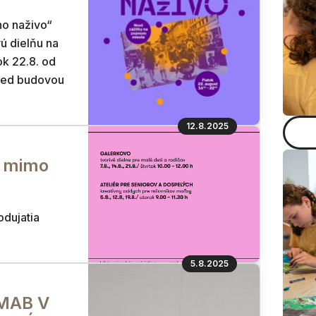
ho naživo“
vú dielňu na
ok 22.8. od
pred budovou
12.8.2025
j mimo
dujatia
5.8.2025
GMAB V