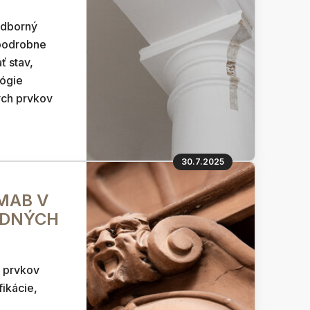
odborný
 podrobne
 stav,
lógie
ých prvkov
30.7.2025
GMAB V
EDNÝCH
h prvkov
fikácie,