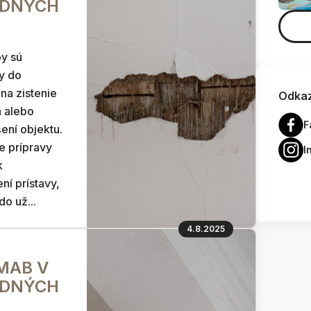
EDNÝCH
y sú
y do
 na zistenie
Odkaz
a alebo
F
ení objektu.
e prípravy
I
k
ní prístavy,
o už...
4.8.2025
GMAB V
EDNÝCH