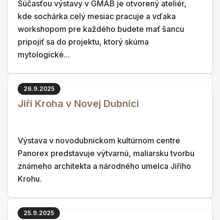
Súčasťou výstavy v GMAB je otvorený ateliér,
kde sochárka celý mesiac pracuje a vďaka
workshopom pre každého budete mať šancu
pripojiť sa do projektu, ktorý skúma
mytologické...
26.9.2025
Jiří Kroha v Novej Dubnici
Výstava v novodubnickom kultúrnom centre
Panorex predstavuje výtvarnú, maliarsku tvorbu
známeho architekta a národného umelca Jiřího
Krohu.
25.9.2025