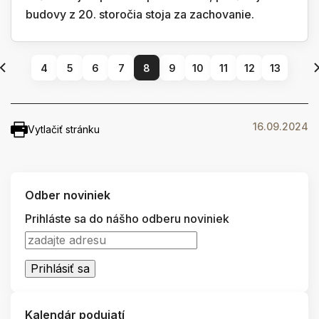
budovy z 20. storočia stoja za zachovanie.
4
5
6
7
8
9
10
11
12
13
16.09.2024
Vytlačiť stránku
Odber noviniek
Prihláste sa do nášho odberu noviniek
Kalendár podujatí