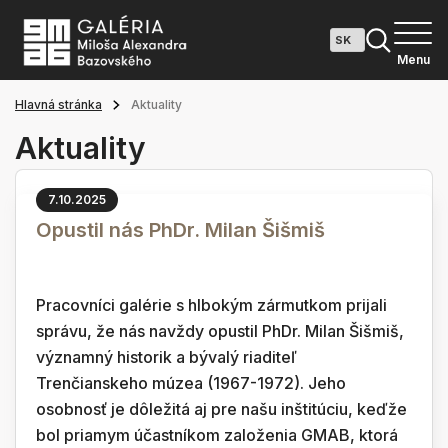
Menu
Hlavná stránka
Aktuality
Aktuality
7.10.2025
Opustil nás PhDr. Milan Šišmiš
Pracovníci galérie s hlbokým zármutkom prijali
správu, že nás navždy opustil PhDr. Milan Šišmiš,
významný historik a bývalý riaditeľ
Trenčianskeho múzea (1967-1972). Jeho
osobnosť je dôležitá aj pre našu inštitúciu, keďže
bol priamym účastníkom založenia GMAB, ktorá