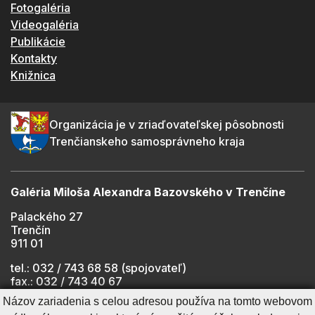
Fotogaléria
Videogaléria
Publikácie
Kontakty
Knižnica
Organizácia je v zriaďovateľskej pôsobnosti
Trenčianskeho samosprávneho kraja
Galéria Miloša Alexandra Bazovského v Trenčíne
Palackého 27
Trenčín
911 01
tel.: 032 / 743 68 58 (spojovateľ)
fax.: 032 / 743 40 67
e-mail:
info@gmab.sk
Názov zariadenia s celou adresou používa na tomto webovom