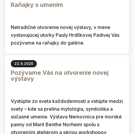
Raňajky s umením
Netradičné otvorenie novej výstavy, v mene
vystavujúcej utorky Pauly Hrdlíkovej Pádivej Vás
pozývame na raňajky do galérie.
22.9.2025
Pozývame Vás na otvorenie novej
výstavy
Vystúpte zo sveta každodennosti a vstúpte medzi
svety – kde sa prelína mytológia, symbolika a
súčasné umenie. Výstava Nemocnica pre morské
panny od Marit Benthe Norheim spolu s
otvoreným ateliérom a sériou workshopov