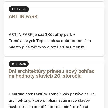
19.8.2025
ART IN PARK
ART IN PARK je späť! Kúpeľný park v
Trenčianskych Tepliciach sa opäť premení na
miesto plné zážitkov a rozžiari sa umením.
15.8.2025
Dni architektúry prinesú nový pohľad
na hodnoty stavieb 20. storočia
Centrum architektúry Trenčín vás pozýva na Dni
architektúry, ktoré priblížia zaujímavé stavby
nášho kraja a pomôžu porozumieť, prečo aj