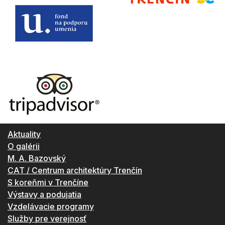
Aktuality
O galérii
M. A. Bazovský
CAT / Centrum architektúry Trenčín
S koreňmi v Trenčíne
Výstavy a podujatia
Vzdelávacie programy
Služby pre verejnosť