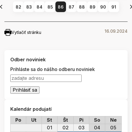
82
83
84
85
86
87
88
89
90
91
16.09.2024
Vytlačiť stránku
Odber noviniek
Prihláste sa do nášho odberu noviniek
Kalendár podujatí
Po
Ut
St
Št
Pi
So
Ne
01
02
03
04
05