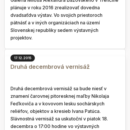
Galéria Miloša Alexandra Bazovského v Trenčíne
plánuje v roku 2016 zrealizovať dovedna
dvadsaťdva výstav. Vo svojich priestoroch
pätnásť a v iných organizáciach na území
Slovenskej republiky sedem výstavných
projektov.
17.12.2015
Druhá decembrová vernisáž
Druhá decembrová vernisáž sa bude niesť v
znamení čarovnej pitoresknej maľby Nikolaja
Feďkoviča a v kovovom lesku sochárskych
reliéfov, objektov a kresieb Ivana Patúca.
Slávnostná vernisáž sa uskutoční v piatok 18.
decembra o 17:00 hodine vo výstavných