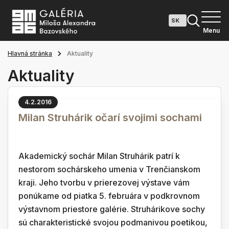
Menu
Hlavná stránka
Aktuality
Aktuality
4.2.2016
Milan Struhárik očarí svojimi sochami
Akademický sochár Milan Struhárik patrí k
nestorom sochárskeho umenia v Trenčianskom
kraji. Jeho tvorbu v prierezovej výstave vám
ponúkame od piatka 5. februára v podkrovnom
výstavnom priestore galérie. Struhárikove sochy
sú charakteristické svojou podmanivou poetikou,