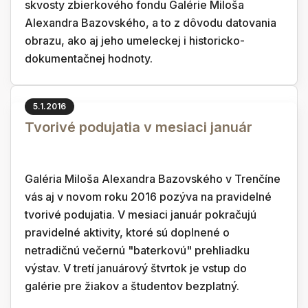
skvosty zbierkového fondu Galérie Miloša
Alexandra Bazovského, a to z dôvodu datovania
obrazu, ako aj jeho umeleckej i historicko-
dokumentačnej hodnoty.
5.1.2016
Tvorivé podujatia v mesiaci január
Galéria Miloša Alexandra Bazovského v Trenčíne
vás aj v novom roku 2016 pozýva na pravidelné
tvorivé podujatia. V mesiaci január pokračujú
pravidelné aktivity, ktoré sú doplnené o
netradičnú večernú "baterkovú" prehliadku
výstav. V tretí januárový štvrtok je vstup do
galérie pre žiakov a študentov bezplatný.