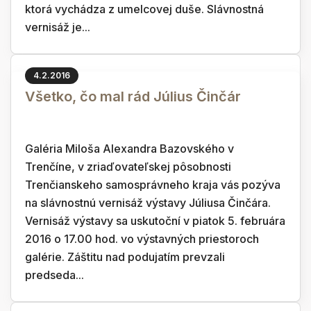
ktorá vychádza z umelcovej duše. Slávnostná
vernisáž je...
4.2.2016
Všetko, čo mal rád Július Činčár
Galéria Miloša Alexandra Bazovského v
Trenčíne, v zriaďovateľskej pôsobnosti
Trenčianskeho samosprávneho kraja vás pozýva
na slávnostnú vernisáž výstavy Júliusa Činčára.
Vernisáž výstavy sa uskutoční v piatok 5. februára
2016 o 17.00 hod. vo výstavných priestoroch
galérie. Záštitu nad podujatím prevzali
predseda...