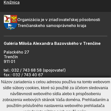
Knižnica
Organizácia je v zriaďovateľskej pôsobnosti
Trenčianskeho samosprávneho kraja
Galéria Miloša Alexandra Bazovského v Trenčíne
Palackého 27
Trenčín
911 01
tel.: 032 / 743 68 58 (spojovateľ)
fax.: 032 / 743 40 67
e-mail:
info@gmab.sk
Názov zariadenia s celou adresou používa na tomto webovom
sídle súbory cookies, ktoré sú použité za účelom sledovania
návštevnosti webového sídla alebo k prispôsobeniu
Cookies nastavenie
Ochrana osobných údajov
zobrazenia webových stránok Vaša doména. Prehliadaním a
Cookies - viac informácií
Vyhlásenie o prístupnosti
použitím príslušného nastavenia webového prehliadača
Technický prevádzkovateľ
Správca obsahu