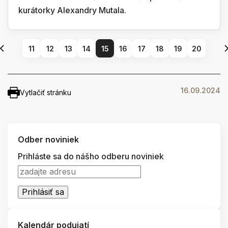
kurátorky Alexandry Mutala.
11
12
13
14
15
16
17
18
19
20
16.09.2024
Vytlačiť stránku
Odber noviniek
Prihláste sa do nášho odberu noviniek
Kalendár podujatí