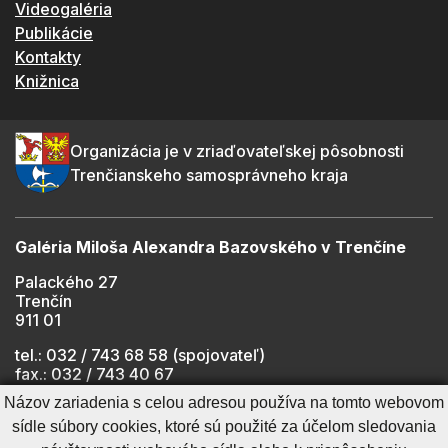
Videogaléria
Publikácie
Kontakty
Knižnica
Organizácia je v zriaďovateľskej pôsobnosti
Trenčianskeho samosprávneho kraja
Galéria Miloša Alexandra Bazovského v Trenčíne
Palackého 27
Trenčín
911 01
tel.: 032 / 743 68 58 (spojovateľ)
fax.: 032 / 743 40 67
e-mail:
info@gmab.sk
Názov zariadenia s celou adresou používa na tomto webovom
sídle súbory cookies, ktoré sú použité za účelom sledovania