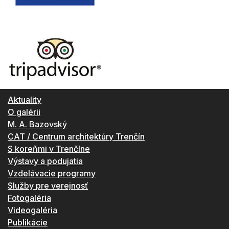
Aktuality
O galérii
M. A. Bazovský
CAT / Centrum architektúry Trenčín
S koreňmi v Trenčíne
Výstavy a podujatia
Vzdelávacie programy
Služby pre verejnosť
Fotogaléria
Videogaléria
Publikácie