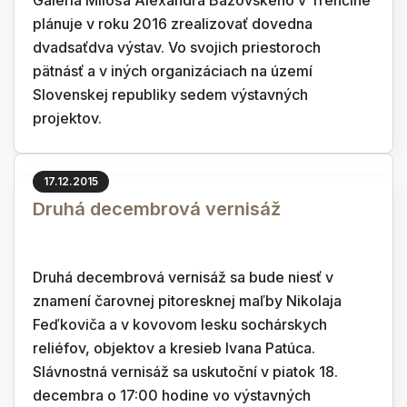
Galéria Miloša Alexandra Bazovského v Trenčíne
plánuje v roku 2016 zrealizovať dovedna
dvadsaťdva výstav. Vo svojich priestoroch
pätnásť a v iných organizáciach na území
Slovenskej republiky sedem výstavných
projektov.
17.12.2015
Druhá decembrová vernisáž
Druhá decembrová vernisáž sa bude niesť v
znamení čarovnej pitoresknej maľby Nikolaja
Feďkoviča a v kovovom lesku sochárskych
reliéfov, objektov a kresieb Ivana Patúca.
Slávnostná vernisáž sa uskutoční v piatok 18.
decembra o 17:00 hodine vo výstavných