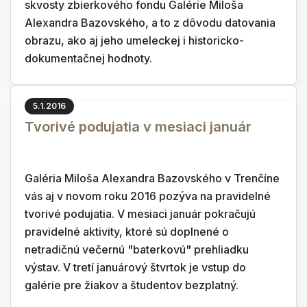
skvosty zbierkového fondu Galérie Miloša
Alexandra Bazovského, a to z dôvodu datovania
obrazu, ako aj jeho umeleckej i historicko-
dokumentačnej hodnoty.
5.1.2016
Tvorivé podujatia v mesiaci január
Galéria Miloša Alexandra Bazovského v Trenčíne
vás aj v novom roku 2016 pozýva na pravidelné
tvorivé podujatia. V mesiaci január pokračujú
pravidelné aktivity, ktoré sú doplnené o
netradičnú večernú "baterkovú" prehliadku
výstav. V tretí januárový štvrtok je vstup do
galérie pre žiakov a študentov bezplatný.