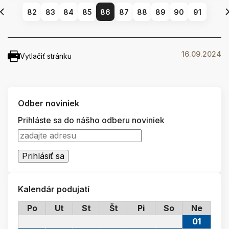
82
83
84
85
86
87
88
89
90
91
16.09.2024
Vytlačiť stránku
Odber noviniek
Prihláste sa do nášho odberu noviniek
Kalendár podujatí
Po
Ut
St
Št
Pi
So
Ne
01