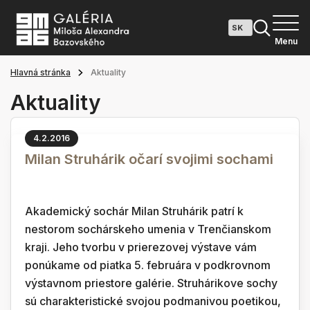
Menu
Hlavná stránka
Aktuality
Aktuality
4.2.2016
Milan Struhárik očarí svojimi sochami
Akademický sochár Milan Struhárik patrí k
nestorom sochárskeho umenia v Trenčianskom
kraji. Jeho tvorbu v prierezovej výstave vám
ponúkame od piatka 5. februára v podkrovnom
výstavnom priestore galérie. Struhárikove sochy
sú charakteristické svojou podmanivou poetikou,