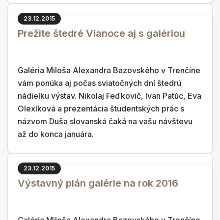
23.12.2015
Prežite štedré Vianoce aj s galériou
Galéria Miloša Alexandra Bazovského v Trenčíne
vám ponúka aj počas sviatočných dní štedrú
nádielku výstav. Nikolaj Feďkovič, Ivan Patúc, Eva
Olexíková a prezentácia študentských prác s
názvom Duša slovanská čaká na vašu návštevu
až do konca januára.
23.12.2015
Výstavný plán galérie na rok 2016