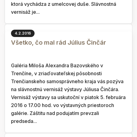
ktorá vychádza z umelcovej duše. Slávnostná
vernisáž je...
4.2.2016
Všetko, čo mal rád Július Činčár
Galéria Miloša Alexandra Bazovského v
Trenčíne, v zriaďovateľskej pôsobnosti
Trenčianskeho samosprávneho kraja vás pozýva
na slávnostnú vernisáž výstavy Júliusa Činčára.
Vernisáž výstavy sa uskutoční v piatok 5. februára
2016 o 17.00 hod. vo výstavných priestoroch
galérie. Záštitu nad podujatím prevzali
predseda...