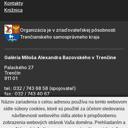
Kontakty
Knižnica
Organizácia je v zriaďovateľskej pôsobnosti
Trenčianskeho samosprávneho kraja
Galéria Miloša Alexandra Bazovského v Trenčíne
Palackého 27
Trenčín
911 01
tel.: 032 / 743 68 58 (spojovateľ)
fax.: 032 / 743 40 67
e-mail:
info@gmab.sk
Názov zariadenia s celou adresou používa na tomto webovom
sídle súbory cookies, ktoré sú použité za účelom sledovania
návštevnosti webového sídla alebo k prispôsobeniu
Cookies nastavenie
Ochrana osobných údajov
zobrazenia webových stránok Vaša doména. Prehliadaním a
Cookies - viac informácií
Vyhlásenie o prístupnosti